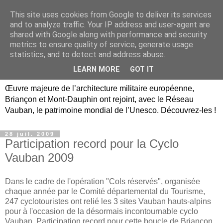
This site uses cookies from Google to deliver its services
Briançon, Mont-Dauphin,
and to analyze traffic. Your IP address and user-agent are
shared with Google along with performance and security
Vauban Unesco Hautes-
metrics to ensure quality of service, generate usage
statistics, and to detect and address abuse.
Alpes
LEARN MORE
GOT IT
Œuvre majeure de l’architecture militaire européenne,
Briançon et Mont-Dauphin ont rejoint, avec le Réseau
Vauban, le patrimoine mondial de l’Unesco. Découvrez-les !
28 juil. 2009
Participation record pour la Cyclo
Vauban 2009
Dans le cadre de l'opération "Cols réservés", organisée
chaque année par le Comité départemental du Tourisme,
247 cyclotouristes ont relié les 3 sites Vauban hauts-alpins
pour à l'occasion de la désormais incontournable cyclo
Vauban. Participation record pour cette boucle de Briançon