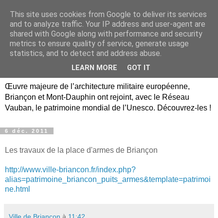
This site uses cookies from Google to deliver its services
Briançon, Mont-Dauphin,
and to analyze traffic. Your IP address and user-agent are
shared with Google along with performance and security
Vauban Unesco Hautes-
metrics to ensure quality of service, generate usage
statistics, and to detect and address abuse.
Alpes
LEARN MORE
GOT IT
Œuvre majeure de l’architecture militaire européenne,
Briançon et Mont-Dauphin ont rejoint, avec le Réseau
Vauban, le patrimoine mondial de l’Unesco. Découvrez-les !
6 déc. 2011
Les travaux de la place d'armes de Briançon
http://www.ville-briancon.fr/index.php?
alias=patrimoine_briancon_puits_armes&template=patrimoi
ne.html
Ville de Briançon
à
11:42