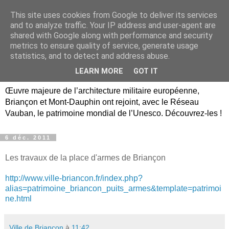
This site uses cookies from Google to deliver its services
Briançon, Mont-Dauphin,
and to analyze traffic. Your IP address and user-agent are
shared with Google along with performance and security
Vauban Unesco Hautes-
metrics to ensure quality of service, generate usage
statistics, and to detect and address abuse.
Alpes
LEARN MORE
GOT IT
Œuvre majeure de l’architecture militaire européenne,
Briançon et Mont-Dauphin ont rejoint, avec le Réseau
Vauban, le patrimoine mondial de l’Unesco. Découvrez-les !
6 déc. 2011
Les travaux de la place d'armes de Briançon
http://www.ville-briancon.fr/index.php?
alias=patrimoine_briancon_puits_armes&template=patrimoi
ne.html
Ville de Briançon
à
11:42