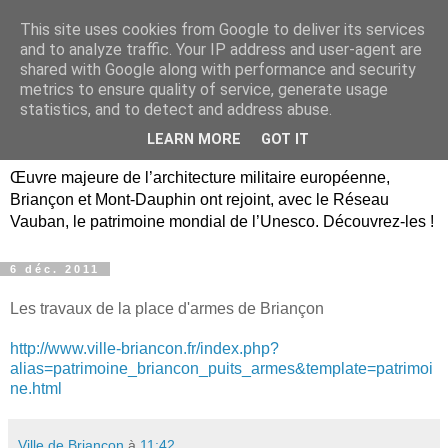
This site uses cookies from Google to deliver its services
Briançon, Mont-Dauphin,
and to analyze traffic. Your IP address and user-agent are
shared with Google along with performance and security
Vauban Unesco Hautes-
metrics to ensure quality of service, generate usage
statistics, and to detect and address abuse.
Alpes
LEARN MORE
GOT IT
Œuvre majeure de l’architecture militaire européenne,
Briançon et Mont-Dauphin ont rejoint, avec le Réseau
Vauban, le patrimoine mondial de l’Unesco. Découvrez-les !
6 déc. 2011
Les travaux de la place d'armes de Briançon
http://www.ville-briancon.fr/index.php?
alias=patrimoine_briancon_puits_armes&template=patrimoi
ne.html
Ville de Briançon
à
11:42