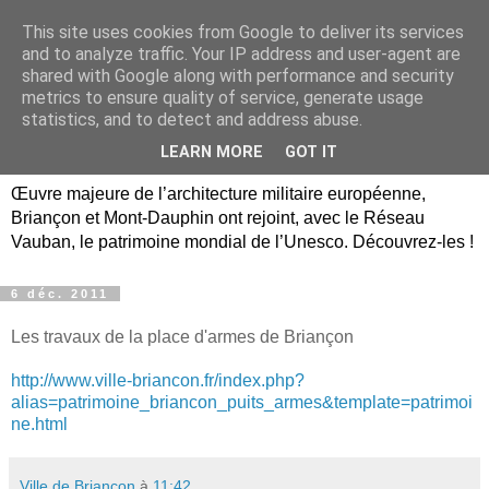
This site uses cookies from Google to deliver its services
Briançon, Mont-Dauphin,
and to analyze traffic. Your IP address and user-agent are
shared with Google along with performance and security
Vauban Unesco Hautes-
metrics to ensure quality of service, generate usage
statistics, and to detect and address abuse.
Alpes
LEARN MORE
GOT IT
Œuvre majeure de l’architecture militaire européenne,
Briançon et Mont-Dauphin ont rejoint, avec le Réseau
Vauban, le patrimoine mondial de l’Unesco. Découvrez-les !
6 déc. 2011
Les travaux de la place d'armes de Briançon
http://www.ville-briancon.fr/index.php?
alias=patrimoine_briancon_puits_armes&template=patrimoi
ne.html
Ville de Briançon
à
11:42