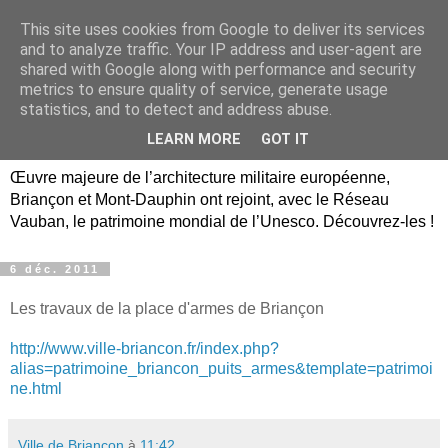
This site uses cookies from Google to deliver its services
Briançon, Mont-Dauphin,
and to analyze traffic. Your IP address and user-agent are
shared with Google along with performance and security
Vauban Unesco Hautes-
metrics to ensure quality of service, generate usage
statistics, and to detect and address abuse.
Alpes
LEARN MORE
GOT IT
Œuvre majeure de l’architecture militaire européenne,
Briançon et Mont-Dauphin ont rejoint, avec le Réseau
Vauban, le patrimoine mondial de l’Unesco. Découvrez-les !
6 déc. 2011
Les travaux de la place d'armes de Briançon
http://www.ville-briancon.fr/index.php?
alias=patrimoine_briancon_puits_armes&template=patrimoi
ne.html
Ville de Briançon
à
11:42