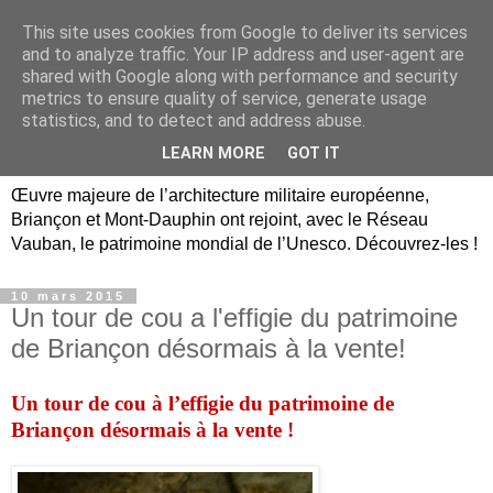
This site uses cookies from Google to deliver its services
Briançon, Mont-Dauphin,
and to analyze traffic. Your IP address and user-agent are
shared with Google along with performance and security
Vauban Unesco Hautes-
metrics to ensure quality of service, generate usage
statistics, and to detect and address abuse.
Alpes
LEARN MORE
GOT IT
Œuvre majeure de l’architecture militaire européenne,
Briançon et Mont-Dauphin ont rejoint, avec le Réseau
Vauban, le patrimoine mondial de l’Unesco. Découvrez-les !
10 mars 2015
Un tour de cou a l'effigie du patrimoine
de Briançon désormais à la vente!
Un tour de cou à l’effigie du patrimoine
de
Briançon désormais à la vente !