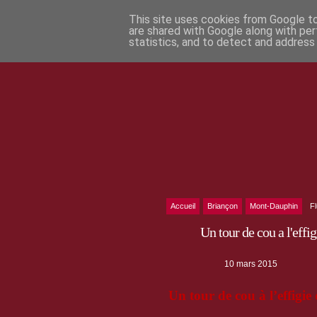
This site uses cookies from Google to 
are shared with Google along with per
statistics, and to detect and address
Accueil
Briançon
Mont-Dauphin
F
Un tour de cou a l'effi
10 mars 2015
Un tour de cou à l’effigi