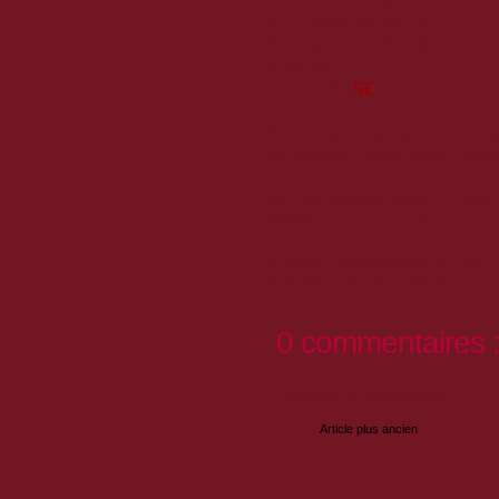
guides-conférenciers de la v
Briançon est désormais e
Pignerol,
au tarif de
5€
.
Avec ses skieurs sortis tout droit des pei
accessoire est un souvenir original à ramene
Aussi bien destiné aux amateurs d'histoire qu
aisément dans un sac de voyage.
Un nouvel objet promotionnel qui vient dive
renouvelle ses produits à destinations des v
0 commentaires 
Enregistrer un commentaire
Article plus ancien