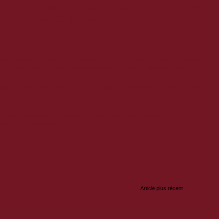
ille, un tour de cou (buff) à l'effigie du patrimoine de
n vente à
l’accueil du service du Patrimoine, porte de
ntures du fort des Têtes et ses places fortes en étoile typique de Vauban, ce nouvel
r d'une découverte de Briançon et ses fortifications de Vauban, Patrimoine monial.
'aux sportifs en tout genre, ce tour de cou peut s'utiliser en toutes saisons et se glisse
rsifier et achalander le comptoir de vente du service du Patrimoine de la ville, qui
isiteurs depuis début mars 2015.
:
Article plus récent