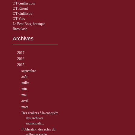
OT Guillestrois
OT Risoul
OT Guillestre
OT Vars
Le Petit Bois, boutique
Baroulade
Archives
►
2017
( 3 )
►
2016
( 5 )
▼
2015
( 33 )
►
septembre
( 3 )
►
août
( 8 )
►
juillet
( 3 )
►
juin
( 4 )
►
mai
( 2 )
►
avril
( 3 )
▼
mars
( 3 )
Des écoliers à la conquête
des archives
municipale...
Publication des actes du
colloque sur le