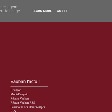
 user-agent
nerate usage
LEARN MORE
GOT IT
Vauban l'actu !
Briançon
Mont-Dauphin
Réseau Vauban
Réseau Vauban RSS
Patrimoine des Hautes-Alpes
RSS