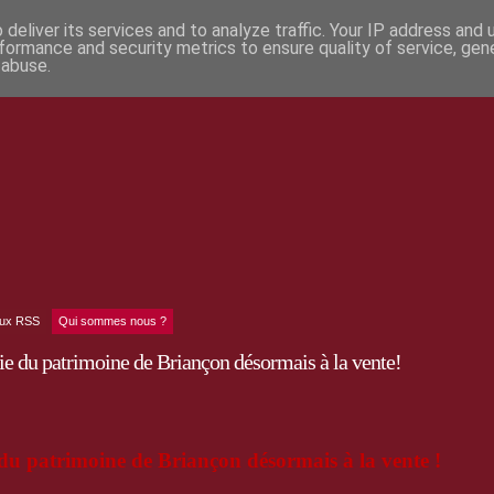
deliver its services and to analyze traffic. Your IP address and
formance and security metrics to ensure quality of service, ge
 abuse.
lux RSS
Qui sommes nous ?
gie du patrimoine de Briançon désormais à la vente!
e du patrimoine
de Briançon désormais à la vente !