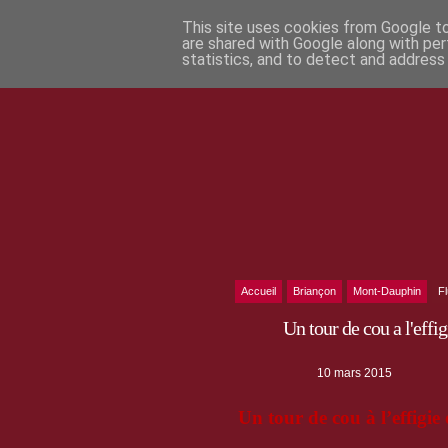
This site uses cookies from Google to 
are shared with Google along with per
statistics, and to detect and address
Accueil
Briançon
Mont-Dauphin
F
Un tour de cou a l'effi
10 mars 2015
Un tour de cou à l’effigi