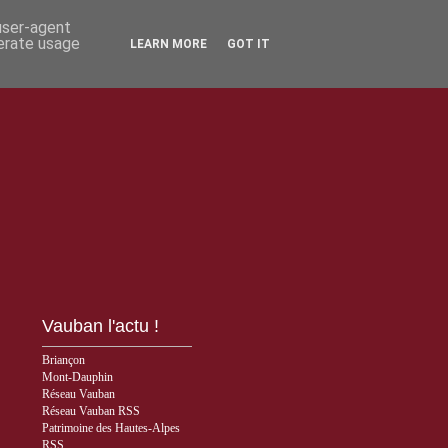
 user-agent
nerate usage
LEARN MORE
GOT IT
Vauban l'actu !
Briançon
Mont-Dauphin
Réseau Vauban
Réseau Vauban RSS
Patrimoine des Hautes-Alpes
RSS