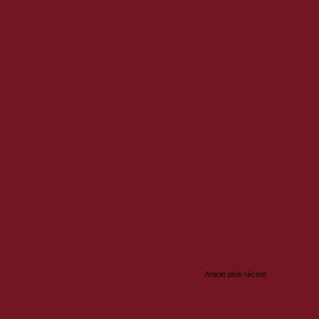
ille, un tour de cou (buff) à l'effigie du patrimoine de
n vente à
l’accueil du service du Patrimoine, porte de
ntures du fort des Têtes et ses places fortes en étoile typique de Vauban, ce nouvel
r d'une découverte de Briançon et ses fortifications de Vauban, Patrimoine monial.
'aux sportifs en tout genre, ce tour de cou peut s'utiliser en toutes saisons et se glisse
rsifier et achalander le comptoir de vente du service du Patrimoine de la ville, qui
isiteurs depuis début mars 2015.
:
Article plus récent