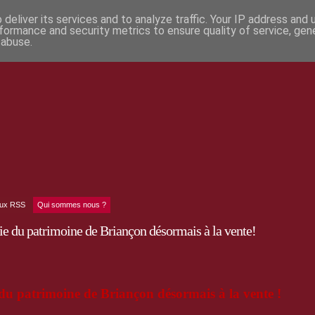
deliver its services and to analyze traffic. Your IP address and
formance and security metrics to ensure quality of service, ge
 abuse.
lux RSS
Qui sommes nous ?
gie du patrimoine de Briançon désormais à la vente!
e du patrimoine
de Briançon désormais à la vente !