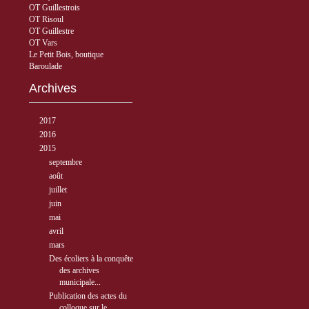
OT Guillestrois
OT Risoul
OT Guillestre
OT Vars
Le Petit Bois, boutique
Baroulade
Archives
►
2017
( 3 )
►
2016
( 5 )
▼
2015
( 33 )
►
septembre
( 3 )
►
août
( 8 )
►
juillet
( 3 )
►
juin
( 4 )
►
mai
( 2 )
►
avril
( 3 )
▼
mars
( 3 )
Des écoliers à la conquête
des archives
municipale...
Publication des actes du
colloque sur le