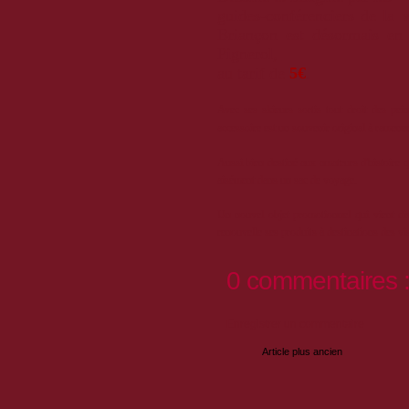
guides-conférenciers de la v
Briançon est désormais e
Pignerol,
au tarif de
5€
.
Avec ses skieurs sortis tout droit des pei
accessoire est un souvenir original à ramene
Aussi bien destiné aux amateurs d'histoire qu
aisément dans un sac de voyage.
Un nouvel objet promotionnel qui vient dive
renouvelle ses produits à destinations des v
0 commentaires 
Enregistrer un commentaire
Article plus ancien