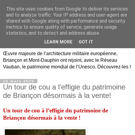
This site uses cookies from Google to deliver its services
Briançon, Mont-Dauphin,
and to analyze traffic. Your IP address and user-agent are
shared with Google along with performance and security
Vauban Unesco Hautes-
metrics to ensure quality of service, generate usage
statistics, and to detect and address abuse.
Alpes
LEARN MORE
GOT IT
Œuvre majeure de l’architecture militaire européenne,
Briançon et Mont-Dauphin ont rejoint, avec le Réseau
Vauban, le patrimoine mondial de l’Unesco. Découvrez-les !
10 mars 2015
Un tour de cou a l'effigie du patrimoine
de Briançon désormais à la vente!
Un tour de cou à l’effigie du patrimoine
de
Briançon désormais à la vente !