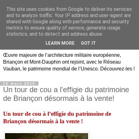
This site uses cookies from Google to deliver its services
Briançon, Mont-Dauphin,
and to analyze traffic. Your IP address and user-agent are
shared with Google along with performance and security
Vauban Unesco Hautes-
metrics to ensure quality of service, generate usage
statistics, and to detect and address abuse.
Alpes
LEARN MORE
GOT IT
Œuvre majeure de l’architecture militaire européenne,
Briançon et Mont-Dauphin ont rejoint, avec le Réseau
Vauban, le patrimoine mondial de l’Unesco. Découvrez-les !
10 mars 2015
Un tour de cou a l'effigie du patrimoine
de Briançon désormais à la vente!
Un tour de cou à l’effigie du patrimoine
de
Briançon désormais à la vente !