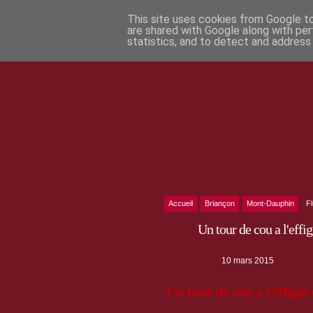
This site uses cookies from Google to 
are shared with Google along with per
statistics, and to detect and address
Accueil
Briançon
Mont-Dauphin
F
Un tour de cou a l'effi
10 mars 2015
Un tour de cou à l’effigi