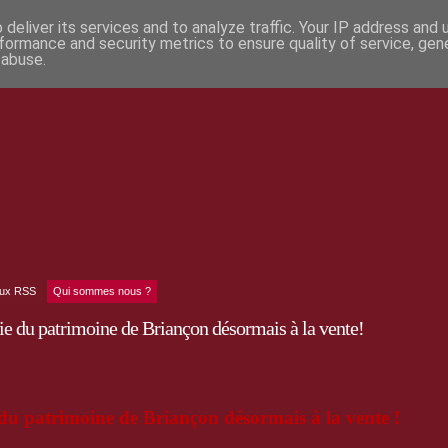
deliver its services and to analyze traffic. Your IP address and
formance and security metrics to ensure quality of service, ge
 abuse.
lux RSS
Qui sommes nous ?
gie du patrimoine de Briançon désormais à la vente!
e du patrimoine
de Briançon désormais à la vente !