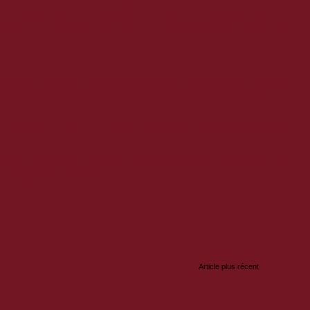
ille, un tour de cou (buff) à l'effigie du patrimoine de
n vente à
l’accueil du service du Patrimoine, porte de
ntures du fort des Têtes et ses places fortes en étoile typique de Vauban, ce nouvel
r d'une découverte de Briançon et ses fortifications de Vauban, Patrimoine monial.
'aux sportifs en tout genre, ce tour de cou peut s'utiliser en toutes saisons et se glisse
rsifier et achalander le comptoir de vente du service du Patrimoine de la ville, qui
isiteurs depuis début mars 2015.
:
Article plus récent