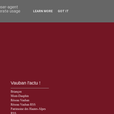
 user-agent
nerate usage
LEARN MORE
GOT IT
Vauban l'actu !
Briançon
Mont-Dauphin
Réseau Vauban
Réseau Vauban RSS
Patrimoine des Hautes-Alpes
RSS