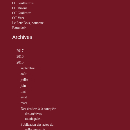
OT Guillestrois
OT Risoul
OT Guillestre
OT Vars
Le Petit Bois, boutique
Baroulade
Archives
►
2017
( 3 )
►
2016
( 5 )
▼
2015
( 33 )
►
septembre
( 3 )
►
août
( 8 )
►
juillet
( 3 )
►
juin
( 4 )
►
mai
( 2 )
►
avril
( 3 )
▼
mars
( 3 )
Des écoliers à la conquête
des archives
municipale...
Publication des actes du
colloque sur le