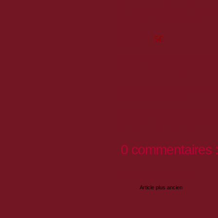
guides-conférenciers de la v
Briançon est désormais e
Pignerol,
au tarif de
5€
.
Avec ses skieurs sortis tout droit des pei
accessoire est un souvenir original à ramene
Aussi bien destiné aux amateurs d'histoire qu
aisément dans un sac de voyage.
Un nouvel objet promotionnel qui vient dive
renouvelle ses produits à destinations des v
0 commentaires 
Enregistrer un commentaire
Article plus ancien