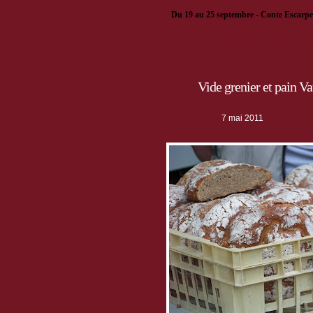
· ·
28 août
- Fête patronale de la Saint-Loui
·
Du 19 au 25 septembre - Conte Escarpe
.
1er octobre
– Fête transfrontalière
Cultura
.
5-8 octobre
- colloque international sur le
Vide grenier et pain 
7 mai 2011