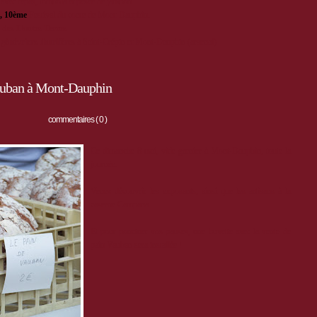
s avec repas, tombola et pesée de jambon
, 10ème
Festival du conte de Mont-Dauphin.
 des Hautes Terres
s
génévriers thurifères
à Saint-Crépin et Mont-Dauphin (arsenal)
Vauban à Mont-Dauphin
commentaires ( 0 )
Ce dimanche 8 mai, vide grenier à Mont-Dauphin, toute la
journée.
Venez découvrir les exposants, ainsi que les artisans à la
caserne Campana.
Et pour ponctuer vos pauses, une buvette avec la vente de
pain Vauban sera installée !