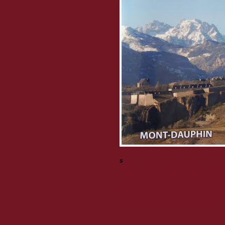
s
" :
14 sites français sélectionnés, illustr
facettes de l’art de Vauban, prése
magnifique ouvrage photographiqu
valeur leurs spécificités et innovati
d’architecture militaire. (Prix : 25 €)