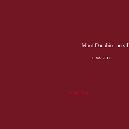
Plus de renseignements par mail :
com
Mont-Dauphin : un vill
11 mai 2011
Mont-Dauphin est connu pour ses fortifi
C'est aussi un village, imaginé par Vauban,
avec de nombreux artisans et commerçants.
Pour les découvrir et les localiser, consulte
Dauphin village
Accès libre à la place forte toute l'année.
Possibilité de visites guidées : accueil CMN
Briançon