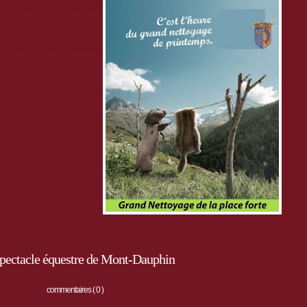
place forte de Mont-Dauphin
utien Mont-Dauphin/Unesco.
is convivial et utile !
devant la fontaine (ancienne
spectacle équestre de Mont-Dauphin
commentaires ( 0 )