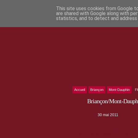
This site uses cookies from Google to 
are shared with Google along with per
statistics, and to detect and address
Accueil
Briançon
Mont-Dauphin
F
Briançon/Mont-Dauphi
30 mai 2011
La Grande Traversée des Alpes et l'UCPA vo
sportive du 1er au 3 juillet à travers les Alpe