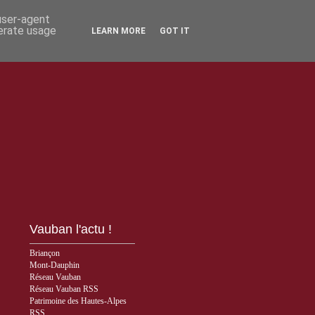
 user-agent
nerate usage
LEARN MORE
GOT IT
Vauban l'actu !
Briançon
Mont-Dauphin
Réseau Vauban
Réseau Vauban RSS
Patrimoine des Hautes-Alpes
RSS