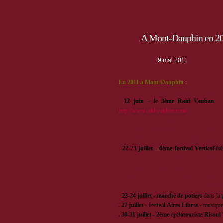
A Mont-Dauphin en 2
9 mai 2011
En 2011 à Mont-Dauphin :
·
28 mai
– journée de nettoyage (remise au 4
·
12 juin
– le
3ème Raid Vauban
V
http://www.raid-vauban.com/
·
25 juin
- Feux de la Saint Jean
.
15 juillet-21 août
- ouverture de l'église a
.
20 juillet
- Le Tour de France passe au pi
·
22-23 juillet - 6ème festival Vertical'été
l'architecture et la géographie du site fort
corde, trapèze, élastique, perche.
Vendredi 22 - 18h: déambulation, 20h30 La 
Samedi 23 – 18h bal dansé, 20h30 Compagn
·
23-24 juillet
-
marché de potiers
dans la p
. 27 juillet -
festival
Aires Libres
- musique,
. 30-31 juillet - 2ème cyclotouriste Risou