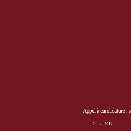
Ce samedi 28 mai 2011 : nettoyage de la 
organisé chaque année par le comité de so
Venez nombreux participer à ce moment à la fo
Rendez-vous à 9h00, au coeur du village, 
mairie).
+ pique-nique à midi
Appel à candidature : 
24 mai 2011