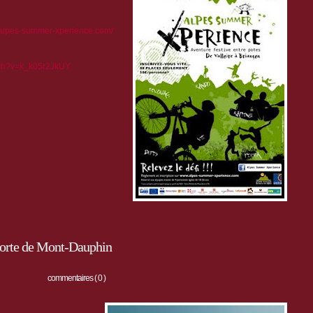
.alpes-summer-xperience.com/
tch?v=k_k05r2JkUY
 forte de Mont-Dauphin
commentaires ( 0 )