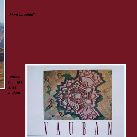
"
Mont-dauphin
"
: Livre de poche indispensable pour une découverte
de l’histoire de la place forte, comprendre son architecture et l’usage
de ses bâtiments (prix : 5€)
"
Vauba
n, les
sites
majeur
ant toutes les
ntés dans un
e mettant en
ons en matière