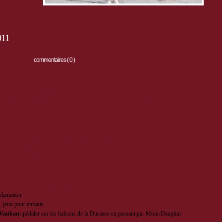
011
commentaires ( 0 )
 juin si mauvais temps)
TT
, passant par Mont-Dauphin, de l'association Véloroc. plus d'information sur
u public de 15h à 18h
ed de Mont-Dauphin (17ème étape Gap-Pinerolo)
d'Isabelle Mazuel. Un festival original dédié à la danse verticale, en résonance avec
ifié de Mont-Dauphin - Au programme : voltige poétique en plein air, chorégraphies sur
petite Compagnie "ce qui nous lie" (dans les remparts), 21h30 Albane Lagrange
ie Cirko Vertigo21h30 Compagnie 9.81
lantation
 jeux pour enfants
l Vauban:
pédaler sur les balcons de la Durance en passant par Mont-Dauphin