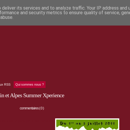
deliver its services and to analyze traffic. Your IP address and
formance and security metrics to ensure quality of service, ge
 abuse.
lux RSS
Qui sommes nous ?
n et Alpes Summer Xperience
commentaires ( 0 )
us invite à participer à une aventure
s.