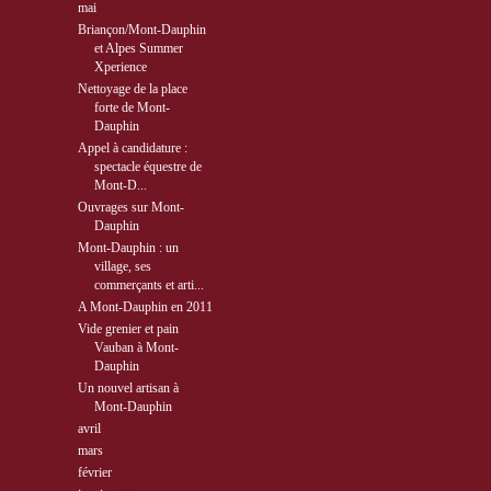
▼
mai
( 8 )
Briançon/Mont-Dauphin
et Alpes Summer
Xperience
Nettoyage de la place
forte de Mont-
Dauphin
Appel à candidature :
spectacle équestre de
Mont-D...
Ouvrages sur Mont-
Dauphin
Mont-Dauphin : un
village, ses
commerçants et arti...
A Mont-Dauphin en 2011
Vide grenier et pain
Vauban à Mont-
Dauphin
Un nouvel artisan à
Mont-Dauphin
►
avril
( 4 )
►
mars
( 4 )
►
février
( 3 )