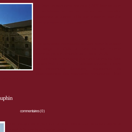
Le Centre des monuments nationaux (CMN) lance un
appel
à candidature
en vue de conclure une convention
d'occupation du domaine public pour la mise en place d'un
spectacle équestre à Mont-Dauphin.
Les personnes intéressées peuvent retirer le dossier
au siège du CMN à Paris ou par courrier
électronique sur demande au 01.44.61.20.25.
La date limite de réception des candidatures est fixée
au vendredi 10 juin à 17 à l'adresse suivante : Centre
des monuments Nationaux, Département du
développement des ressources domaniales, Hôtel
 Paris cédex 04
auphin
commentaires ( 0 )
Deux ouvrages sur la place forte de Mont-dauphin sont disponibles auprès du
Comité de Soutien Mont-Dauphin-Unesco