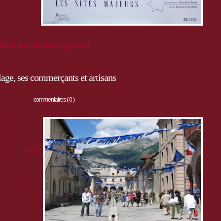
itemontdauphinunesco@yahoo.fr
age, ses commerçants et artisans
commentaires ( 0 )
cations Vauban.
 toujours vivant
r le plan :
Mont-
, entrée porte de