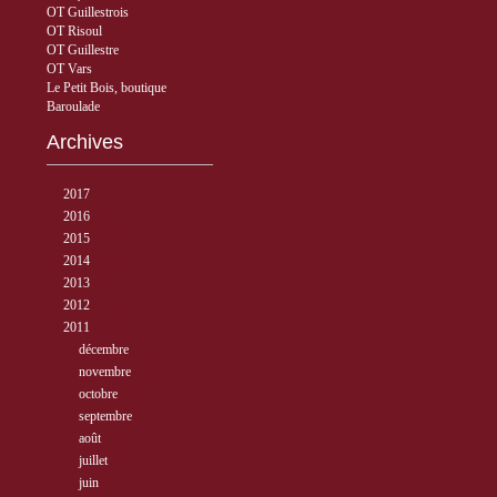
OT Guillestrois
OT Risoul
OT Guillestre
OT Vars
Le Petit Bois, boutique
Baroulade
Archives
►
2017
( 3 )
►
2016
( 5 )
►
2015
( 33 )
►
2014
( 56 )
►
2013
( 89 )
►
2012
( 77 )
▼
2011
( 68 )
►
décembre
( 6 )
►
novembre
( 3 )
►
octobre
( 3 )
►
septembre
( 10 )
►
août
( 5 )
►
juillet
( 9 )
►
juin
( 9 )