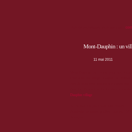
Plus de renseignements par mail :
com
Mont-Dauphin : un vill
11 mai 2011
Mont-Dauphin est connu pour ses fortifi
C'est aussi un village, imaginé par Vauban,
avec de nombreux artisans et commerçants.
Pour les découvrir et les localiser, consulte
Dauphin village
Accès libre à la place forte toute l'année.
Possibilité de visites guidées : accueil CMN
Briançon