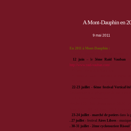
A Mont-Dauphin en 2
9 mai 2011
En 2011 à Mont-Dauphin :
·
28 mai
– journée de nettoyage (remise au 4
·
12 juin
– le
3ème Raid Vauban
V
http://www.raid-vauban.com/
·
25 juin
- Feux de la Saint Jean
.
15 juillet-21 août
- ouverture de l'église a
.
20 juillet
- Le Tour de France passe au pi
·
22-23 juillet - 6ème festival Vertical'été
l'architecture et la géographie du site fort
corde, trapèze, élastique, perche.
Vendredi 22 - 18h: déambulation, 20h30 La 
Samedi 23 – 18h bal dansé, 20h30 Compagn
·
23-24 juillet
-
marché de potiers
dans la p
. 27 juillet -
festival
Aires Libres
- musique,
. 30-31 juillet - 2ème cyclotouriste Risou