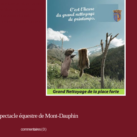
place forte de Mont-Dauphin
utien Mont-Dauphin/Unesco.
is convivial et utile !
devant la fontaine (ancienne
spectacle équestre de Mont-Dauphin
commentaires ( 0 )