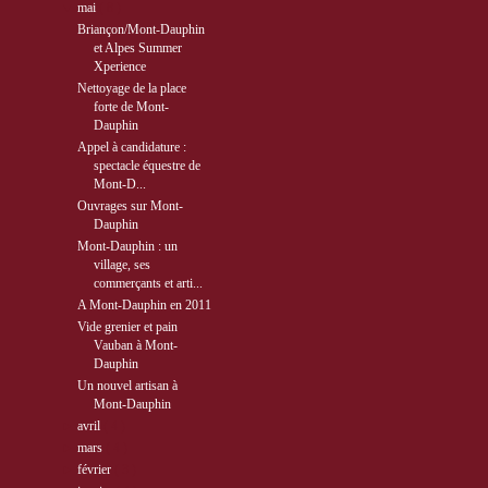
▼
mai
( 8 )
Briançon/Mont-Dauphin
et Alpes Summer
Xperience
Nettoyage de la place
forte de Mont-
Dauphin
Appel à candidature :
spectacle équestre de
Mont-D...
Ouvrages sur Mont-
Dauphin
Mont-Dauphin : un
village, ses
commerçants et arti...
A Mont-Dauphin en 2011
Vide grenier et pain
Vauban à Mont-
Dauphin
Un nouvel artisan à
Mont-Dauphin
►
avril
( 4 )
►
mars
( 4 )
►
février
( 3 )