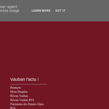
 user-agent
nerate usage
LEARN MORE
GOT IT
Vauban l'actu !
Briançon
Mont-Dauphin
Réseau Vauban
Réseau Vauban RSS
Patrimoine des Hautes-Alpes
RSS