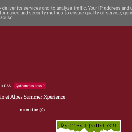
deliver its services and to analyze traffic. Your IP address and
formance and security metrics to ensure quality of service, ge
 abuse.
lux RSS
Qui sommes nous ?
n et Alpes Summer Xperience
commentaires ( 0 )
us invite à participer à une aventure
s.