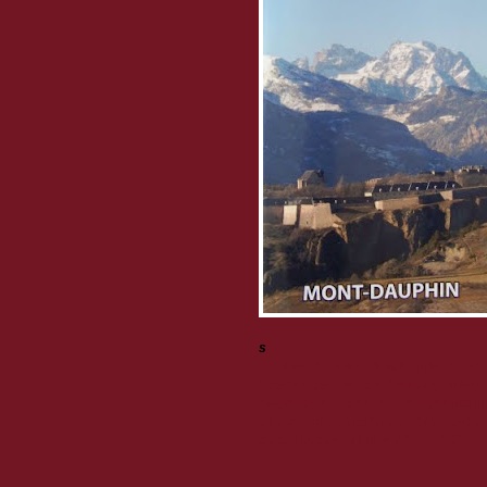
s
" :
14 sites français sélectionnés, illustr
facettes de l’art de Vauban, prése
magnifique ouvrage photographiqu
valeur leurs spécificités et innovati
d’architecture militaire. (Prix : 25 €)