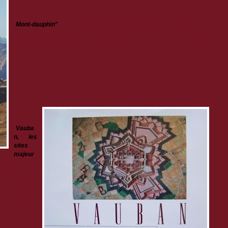
"
Mont-dauphin
"
: Livre de poche indispensable pour une découverte
de l’histoire de la place forte, comprendre son architecture et l’usage
de ses bâtiments (prix : 5€)
"
Vauba
n, les
sites
majeur
ant toutes les
ntés dans un
e mettant en
ons en matière