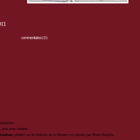
011
commentaires ( 0 )
 juin si mauvais temps)
TT
, passant par Mont-Dauphin, de l'association Véloroc. plus d'information sur
u public de 15h à 18h
ed de Mont-Dauphin (17ème étape Gap-Pinerolo)
d'Isabelle Mazuel. Un festival original dédié à la danse verticale, en résonance avec
ifié de Mont-Dauphin - Au programme : voltige poétique en plein air, chorégraphies sur
petite Compagnie "ce qui nous lie" (dans les remparts), 21h30 Albane Lagrange
ie Cirko Vertigo21h30 Compagnie 9.81
lantation
 jeux pour enfants
l Vauban:
pédaler sur les balcons de la Durance en passant par Mont-Dauphin