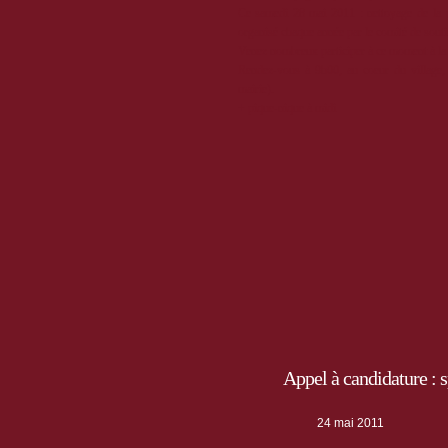
Ce samedi 28 mai 2011 : nettoyage de la 
organisé chaque année par le comité de so
Venez nombreux participer à ce moment à la fo
Rendez-vous à 9h00, au coeur du village, 
mairie).
+ pique-nique à midi
Appel à candidature : 
24 mai 2011