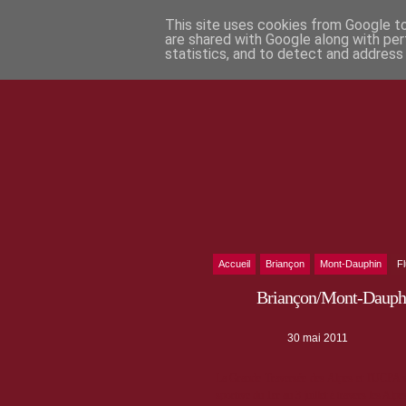
This site uses cookies from Google to 
are shared with Google along with per
statistics, and to detect and address
Accueil
Briançon
Mont-Dauphin
F
Briançon/Mont-Dauphi
30 mai 2011
La Grande Traversée des Alpes et l'UCPA vo
sportive du 1er au 3 juillet à travers les Alpe