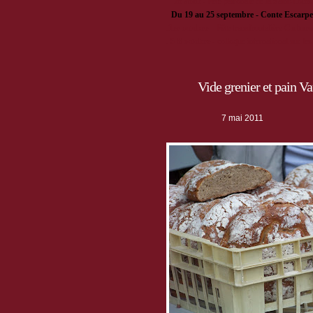
· ·
28 août
- Fête patronale de la Saint-Loui
·
Du 19 au 25 septembre - Conte Escarpe
.
1er octobre
– Fête transfrontalière
Cultura
.
5-8 octobre
- colloque international sur le
Vide grenier et pain 
7 mai 2011