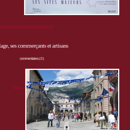
itemontdauphinunesco@yahoo.fr
age, ses commerçants et artisans
commentaires ( 0 )
cations Vauban.
 toujours vivant
r le plan :
Mont-
, entrée porte de