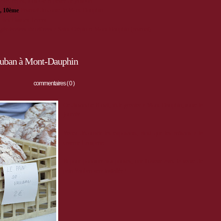
s avec repas, tombola et pesée de jambon
, 10ème
Festival du conte de Mont-Dauphin.
 des Hautes Terres
s
génévriers thurifères
à Saint-Crépin et Mont-Dauphin (arsenal)
Vauban à Mont-Dauphin
commentaires ( 0 )
Ce dimanche 8 mai, vide grenier à Mont-Dauphin, toute la
journée.
Venez découvrir les exposants, ainsi que les artisans à la
caserne Campana.
Et pour ponctuer vos pauses, une buvette avec la vente de
pain Vauban sera installée !