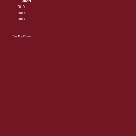
►
janvier
( 4 )
►
2010
( 40 )
►
2009
( 27 )
►
2008
( 10 )
Free Blog Counter