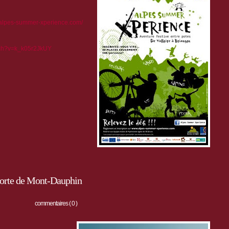
.alpes-summer-xperience.com/
tch?v=k_k05r2JkUY
 forte de Mont-Dauphin
commentaires ( 0 )