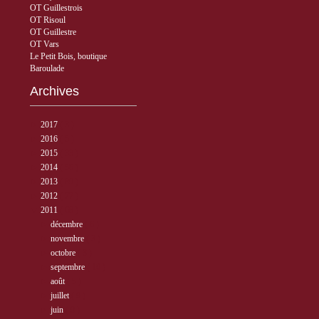
OT Guillestrois
OT Risoul
OT Guillestre
OT Vars
Le Petit Bois, boutique
Baroulade
Archives
►
2017
( 3 )
►
2016
( 5 )
►
2015
( 33 )
►
2014
( 56 )
►
2013
( 89 )
►
2012
( 77 )
▼
2011
( 68 )
►
décembre
( 6 )
►
novembre
( 3 )
►
octobre
( 3 )
►
septembre
( 10 )
►
août
( 5 )
►
juillet
( 9 )
►
juin
( 9 )