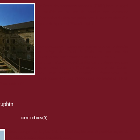
Le Centre des monuments nationaux (CMN) lance un
appel
à candidature
en vue de conclure une convention
d'occupation du domaine public pour la mise en place d'un
spectacle équestre à Mont-Dauphin.
Les personnes intéressées peuvent retirer le dossier
au siège du CMN à Paris ou par courrier
électronique sur demande au 01.44.61.20.25.
La date limite de réception des candidatures est fixée
au vendredi 10 juin à 17 à l'adresse suivante : Centre
des monuments Nationaux, Département du
développement des ressources domaniales, Hôtel
 Paris cédex 04
auphin
commentaires ( 0 )
Deux ouvrages sur la place forte de Mont-dauphin sont disponibles auprès du
Comité de Soutien Mont-Dauphin-Unesco