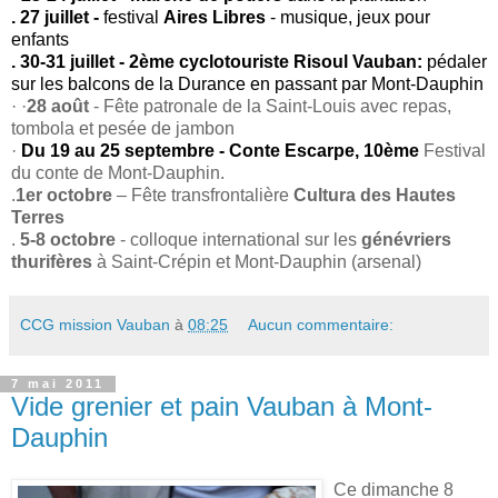
. 27 juillet -
festival
Aires Libres
- musique, jeux pour
enfants
. 30-31 juillet - 2ème cyclotouriste Risoul Vauban:
pédaler
sur les balcons de la Durance en passant par Mont-Dauphin
· ·
28 août
- Fête patronale de la Saint-Louis avec repas,
tombola et pesée de jambon
·
Du 19 au 25 septembre - Conte Escarpe, 10ème
Festival
du conte de Mont-Dauphin.
.
1er octobre
– Fête transfrontalière
Cultura des Hautes
Terres
.
5-8 octobre
- colloque international sur les
génévriers
thurifères
à Saint-Crépin et Mont-Dauphin (arsenal)
CCG mission Vauban
à
08:25
Aucun commentaire:
7 mai 2011
Vide grenier et pain Vauban à Mont-
Dauphin
Ce dimanche 8