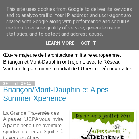
This site uses cookies from Google to deliver its services
Briançon, Mont-Dauphin,
and to analyze traffic. Your IP address and user-agent are
shared with Google along with performance and security
Vauban Unesco Hautes-
metrics to ensure quality of service, generate usage
statistics, and to detect and address abuse.
Alpes
LEARN MORE
GOT IT
Œuvre majeure de l’architecture militaire européenne,
Briançon et Mont-Dauphin ont rejoint, avec le Réseau
Vauban, le patrimoine mondial de l’Unesco. Découvrez-les !
30 mai 2011
Briançon/Mont-Dauphin et Alpes
Summer Xperience
La Grande Traversée des
Alpes et l'UCPA vous invite
à participer à une aventure
sportive du 1er au 3 juillet à
travers les Alpes.