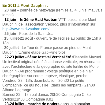
En 2011 à Mont-Dauphin :
·
28 mai
– journée de nettoyage (remise au 4 juin si mauvais
temps)
·
12 juin
– le
3ème Raid Vauban
VTT
, passant par Mont-
Dauphin, de l'association Véloroc. plus d'information sur
http://www.raid-vauban.com/
·
25 juin
- Feux de la Saint Jean
.
15 juillet-21 août
- ouverture de l'église au public de 15h à
18h
.
20 juillet
- Le Tour de France passe au pied de Mont-
Dauphin (17ème étape Gap-Pinerolo)
·
22-23 juillet - 6ème festival Vertical'été
d'Isabelle Mazuel.
Un festival original dédié à la danse verticale, en résonance
avec l'architecture et la géographie du site fortifié de Mont-
Dauphin - Au programme : voltige poétique en plein air,
chorégraphies sur corde, trapèze, élastique, perche.
Vendredi 22 - 18h: déambulation, 20h30 La petite
Compagnie "ce qui nous lie" (dans les remparts), 21h30
Albane Lagrange
Samedi 23 – 18h bal dansé, 20h30 Compagnie Cirko
Vertigo21h30 Compagnie 9.81
·
23-24 juillet
-
marché de potiers
dans la plantation