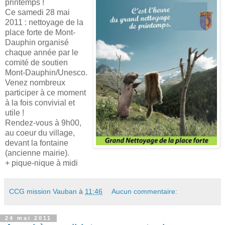
printemps !
Ce samedi 28 mai
2011 : nettoyage de la
place forte de Mont-
Dauphin organisé
chaque année par le
comité de soutien
Mont-Dauphin/Unesco.
Venez nombreux
participer à ce moment
à la fois convivial et
utile !
Rendez-vous à 9h00,
au coeur du village,
devant la fontaine
(ancienne mairie).
+ pique-nique à midi
CCG mission Vauban
à
11:46
Aucun commentaire:
24 mai 2011