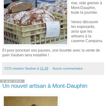
mai, vide grenier à
Mont-Dauphin,
toute la journée.
Venez découvrir
les exposants,
ainsi que les
artisans à la
caserne Campana.
Et pour ponctuer vos pauses, une buvette avec la vente de
pain Vauban sera installée !
CCG mission Vauban
à
11:29
Aucun commentaire:
5 mai 2011
Un nouvel artisan à Mont-Dauphin