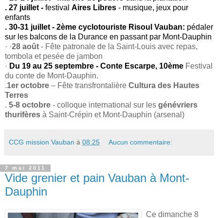
. 27 juillet -
festival
Aires Libres
- musique, jeux pour
enfants
. 30-31 juillet - 2ème cyclotouriste Risoul Vauban:
pédaler
sur les balcons de la Durance en passant par Mont-Dauphin
· ·
28 août
- Fête patronale de la Saint-Louis avec repas,
tombola et pesée de jambon
·
Du 19 au 25 septembre - Conte Escarpe, 10ème
Festival
du conte de Mont-Dauphin.
.
1er octobre
– Fête transfrontalière
Cultura des Hautes
Terres
.
5-8 octobre
- colloque international sur les
génévriers
thurifères
à Saint-Crépin et Mont-Dauphin (arsenal)
CCG mission Vauban
à
08:25
Aucun commentaire:
7 mai 2011
Vide grenier et pain Vauban à Mont-
Dauphin
Ce dimanche 8