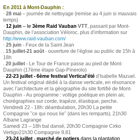
En 2011 à Mont-Dauphin :
·
28 mai
– journée de nettoyage (remise au 4 juin si mauvais
temps)
·
12 juin
– le
3ème Raid Vauban
VTT
, passant par Mont-
Dauphin, de l'association Véloroc. plus d'information sur
http://www.raid-vauban.com/
·
25 juin
- Feux de la Saint Jean
.
15 juillet-21 août
- ouverture de l'église au public de 15h à
18h
.
20 juillet
- Le Tour de France passe au pied de Mont-
Dauphin (17ème étape Gap-Pinerolo)
·
22-23 juillet - 6ème festival Vertical'été
d'Isabelle Mazuel.
Un festival original dédié à la danse verticale, en résonance
avec l'architecture et la géographie du site fortifié de Mont-
Dauphin - Au programme : voltige poétique en plein air,
chorégraphies sur corde, trapèze, élastique, perche.
Vendredi 22 - 18h: déambulation, 20h30 La petite
Compagnie "ce qui nous lie" (dans les remparts), 21h30
Albane Lagrange
Samedi 23 – 18h bal dansé, 20h30 Compagnie Cirko
Vertigo21h30 Compagnie 9.81
·
23-24 juillet
-
marché de potiers
dans la plantation