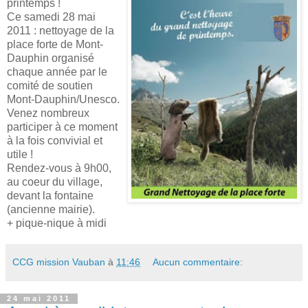
printemps !
Ce samedi 28 mai
2011 : nettoyage de la
place forte de Mont-
Dauphin organisé
chaque année par le
comité de soutien
Mont-Dauphin/Unesco.
Venez nombreux
participer à ce moment
à la fois convivial et
utile !
Rendez-vous à 9h00,
au coeur du village,
devant la fontaine
(ancienne mairie).
+ pique-nique à midi
CCG mission Vauban
à
11:46
Aucun commentaire:
24 mai 2011