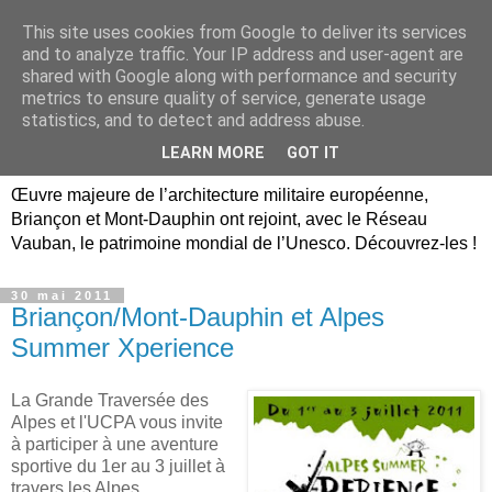
This site uses cookies from Google to deliver its services
Briançon, Mont-Dauphin,
and to analyze traffic. Your IP address and user-agent are
shared with Google along with performance and security
Vauban Unesco Hautes-
metrics to ensure quality of service, generate usage
statistics, and to detect and address abuse.
Alpes
LEARN MORE
GOT IT
Œuvre majeure de l’architecture militaire européenne,
Briançon et Mont-Dauphin ont rejoint, avec le Réseau
Vauban, le patrimoine mondial de l’Unesco. Découvrez-les !
30 mai 2011
Briançon/Mont-Dauphin et Alpes
Summer Xperience
La Grande Traversée des
Alpes et l'UCPA vous invite
à participer à une aventure
sportive du 1er au 3 juillet à
travers les Alpes.