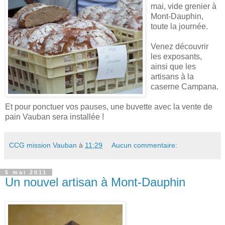
mai, vide grenier à
Mont-Dauphin,
toute la journée.
Venez découvrir
les exposants,
ainsi que les
artisans à la
caserne Campana.
Et pour ponctuer vos pauses, une buvette avec la vente de
pain Vauban sera installée !
CCG mission Vauban
à
11:29
Aucun commentaire:
5 mai 2011
Un nouvel artisan à Mont-Dauphin