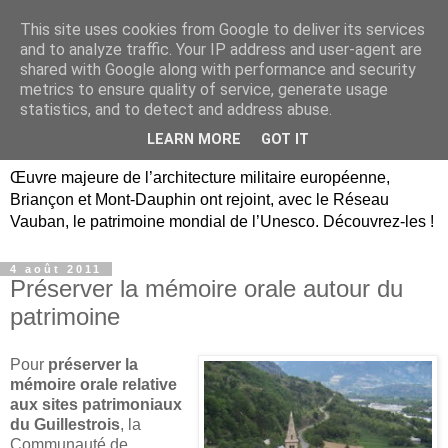
This site uses cookies from Google to deliver its services
Briançon, Mont-Dauphin,
and to analyze traffic. Your IP address and user-agent are
shared with Google along with performance and security
Vauban Unesco Hautes-
metrics to ensure quality of service, generate usage
statistics, and to detect and address abuse.
Alpes
LEARN MORE
GOT IT
Œuvre majeure de l’architecture militaire européenne,
Briançon et Mont-Dauphin ont rejoint, avec le Réseau
Vauban, le patrimoine mondial de l’Unesco. Découvrez-les !
4 août 2011
Préserver la mémoire orale autour du
patrimoine
Pour
préserver la
mémoire orale relative
aux sites patrimoniaux
du Guillestrois
, la
Communauté de