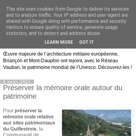
This site uses cookies from Google to deliver its services
Briançon, Mont-Dauphin,
and to analyze traffic. Your IP address and user-agent are
shared with Google along with performance and security
Vauban Unesco Hautes-
metrics to ensure quality of service, generate usage
statistics, and to detect and address abuse.
Alpes
LEARN MORE
GOT IT
Œuvre majeure de l’architecture militaire européenne,
Briançon et Mont-Dauphin ont rejoint, avec le Réseau
Vauban, le patrimoine mondial de l’Unesco. Découvrez-les !
4 août 2011
Préserver la mémoire orale autour du
patrimoine
Pour
préserver la
mémoire orale relative
aux sites patrimoniaux
du Guillestrois
, la
Communauté de