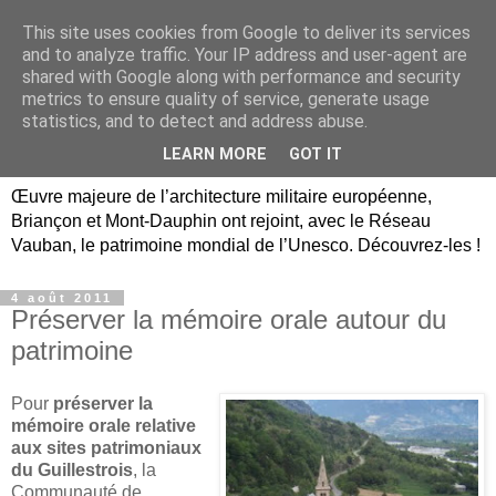
This site uses cookies from Google to deliver its services
Briançon, Mont-Dauphin,
and to analyze traffic. Your IP address and user-agent are
shared with Google along with performance and security
Vauban Unesco Hautes-
metrics to ensure quality of service, generate usage
statistics, and to detect and address abuse.
Alpes
LEARN MORE
GOT IT
Œuvre majeure de l’architecture militaire européenne,
Briançon et Mont-Dauphin ont rejoint, avec le Réseau
Vauban, le patrimoine mondial de l’Unesco. Découvrez-les !
4 août 2011
Préserver la mémoire orale autour du
patrimoine
Pour
préserver la
mémoire orale relative
aux sites patrimoniaux
du Guillestrois
, la
Communauté de