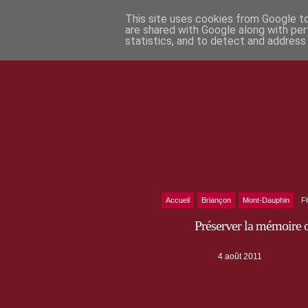
This site uses cookies from Google to 
are shared with Google along with per
statistics, and to detect and address
Accueil
Briançon
Mont-Dauphin
F
Préserver la mémoire o
4 août 2011
Pour
préserver la mémoire orale relati
Guillestrois
, la Communauté de communes a