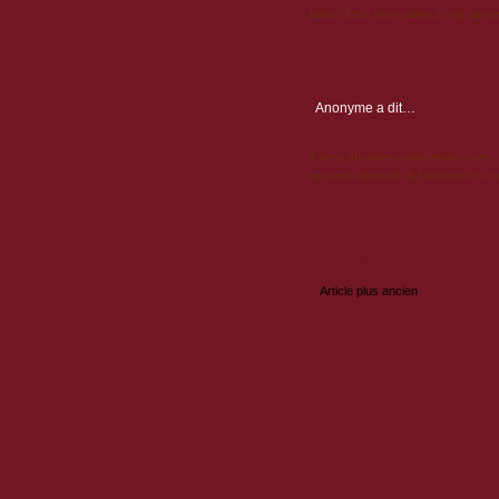
fluide. Idéal pour parier à tout mom
Anonyme
a dit…
J’ai vu plusieurs commentaires sur
p
souvent comment ils l’utilisent et ce 
Enregistrer un commentaire
Article plus ancien