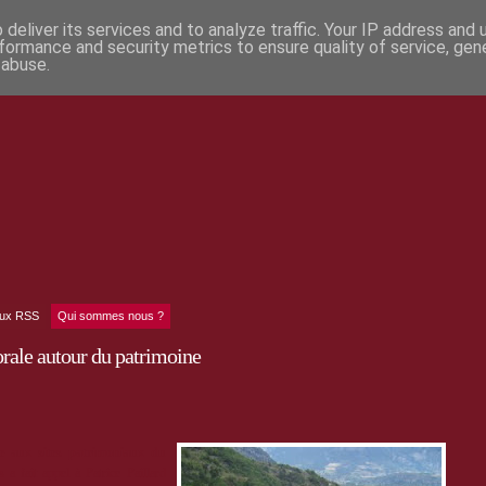
deliver its services and to analyze traffic. Your IP address and
formance and security metrics to ensure quality of service, ge
 abuse.
lux RSS
Qui sommes nous ?
rale autour du patrimoine
ve aux sites patrimoniaux du
 fait appel à Patrice Paillard