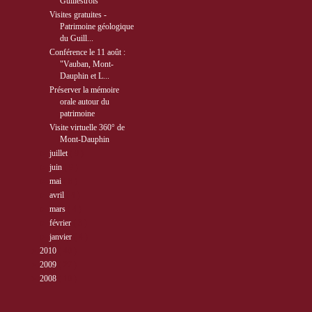
Guillestrois
Visites gratuites -
Patrimoine géologique
du Guill...
Conférence le 11 août :
"Vauban, Mont-
Dauphin et L...
Préserver la mémoire
orale autour du
patrimoine
Visite virtuelle 360° de
Mont-Dauphin
►
juillet
( 9 )
►
juin
( 9 )
►
mai
( 8 )
►
avril
( 4 )
►
mars
( 4 )
►
février
( 3 )
►
janvier
( 4 )
►
2010
( 40 )
►
2009
( 27 )
►
2008
( 10 )