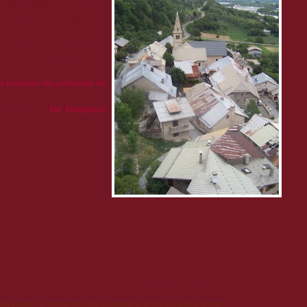
. Deux thématiques sont visées :
anciens
pour les 8 communes du
e de
valorisation numérique du
ional "eServices & Territoires"
et l'Europe via le FEDER.
ion numérique des patrimoines du
 Territoires
:
Site Emergences
:
8 septembre 2025 à 10:16
 des joueurs, en offrant des cotes compétitives et une navigation mobile