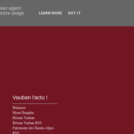
 user-agent
nerate usage
LEARN MORE
GOT IT
Vauban l'actu !
Briançon
Mont-Dauphin
Réseau Vauban
Réseau Vauban RSS
Patrimoine des Hautes-Alpes
RSS