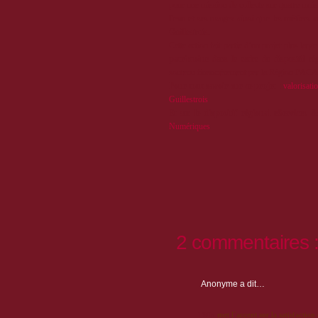
pour une mission de collecte sur quatre mois
l'eau et ses usages ainsi que les métiers 
Guillestrois.
Cette action fait partie d’un projet plus larg
patrimoine
dans le cadre du dispositif rég
soutenu financièrement par la Région PACA 
Pour tout savoir sur ce projet
:
valorisat
Guillestrois
Et sur
le dispositif régional eServices &
Numériques
2 commentaires 
Anonyme
a dit…
1Win
met l’accent sur la satisfaction