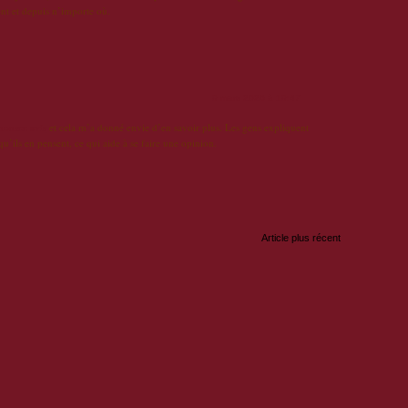
ent et depuis n’importe où.
9 mars 2026 à 19:47
honsee avis
et cela m’a donné envie d’en savoir plus. Les gens expliquent
qu’ils en pensent, ce qui aide à se faire une opinion.
Article plus récent