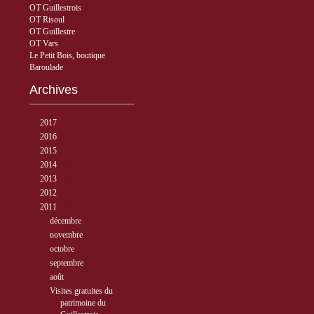
OT Guillestrois
OT Risoul
OT Guillestre
OT Vars
Le Petit Bois, boutique
Baroulade
Archives
►
2017
( 3 )
►
2016
( 5 )
►
2015
( 33 )
►
2014
( 56 )
►
2013
( 89 )
►
2012
( 77 )
▼
2011
( 68 )
►
décembre
( 6 )
►
novembre
( 3 )
►
octobre
( 3 )
►
septembre
( 10 )
▼
août
( 5 )
Visites gratuites du
patrimoine du