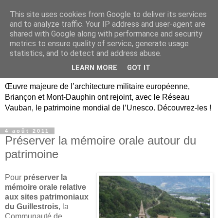
This site uses cookies from Google to deliver its services
Briançon, Mont-Dauphin,
and to analyze traffic. Your IP address and user-agent are
shared with Google along with performance and security
Vauban Unesco Hautes-
metrics to ensure quality of service, generate usage
statistics, and to detect and address abuse.
Alpes
LEARN MORE
GOT IT
Œuvre majeure de l’architecture militaire européenne,
Briançon et Mont-Dauphin ont rejoint, avec le Réseau
Vauban, le patrimoine mondial de l’Unesco. Découvrez-les !
4 août 2011
Préserver la mémoire orale autour du
patrimoine
Pour
préserver la
mémoire orale relative
aux sites patrimoniaux
du Guillestrois
, la
Communauté de