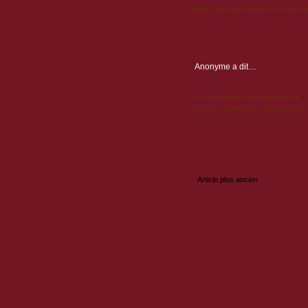
fluide. Idéal pour parier à tout mom
Anonyme
a dit…
J’ai vu plusieurs commentaires sur
p
souvent comment ils l’utilisent et ce 
Enregistrer un commentaire
Article plus ancien