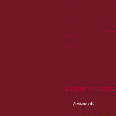
pour une mission de collecte sur quatre mois
l'eau et ses usages ainsi que les métiers 
Guillestrois.
Cette action fait partie d’un projet plus larg
patrimoine
dans le cadre du dispositif rég
soutenu financièrement par la Région PACA 
Pour tout savoir sur ce projet
:
valorisat
Guillestrois
Et sur
le dispositif régional eServices &
Numériques
2 commentaires 
Anonyme
a dit…
1Win
met l’accent sur la satisfaction