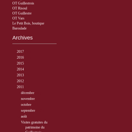
OT Guillestrois
OT Risoul
OT Guillestre
OT Vars
Le Petit Bois, boutique
Baroulade
Archives
►
2017
( 3 )
►
2016
( 5 )
►
2015
( 33 )
►
2014
( 56 )
►
2013
( 89 )
►
2012
( 77 )
▼
2011
( 68 )
►
décembre
( 6 )
►
novembre
( 3 )
►
octobre
( 3 )
►
septembre
( 10 )
▼
août
( 5 )
Visites gratuites du
patrimoine du