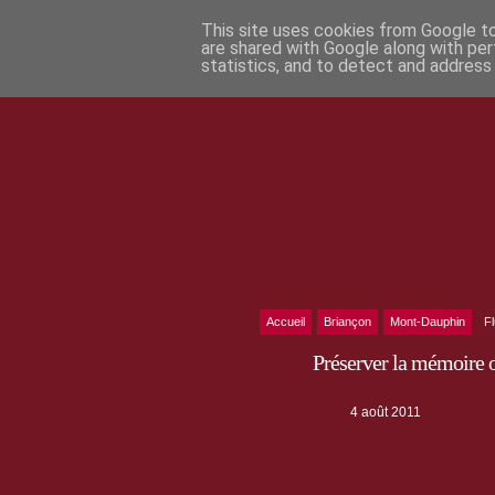
This site uses cookies from Google to 
are shared with Google along with per
statistics, and to detect and address
Accueil
Briançon
Mont-Dauphin
F
Préserver la mémoire o
4 août 2011
Pour
préserver la mémoire orale relati
Guillestrois
, la Communauté de communes a