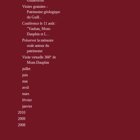
Guillestrois
Visites gratuites -
Patrimoine géologique
du Guill...
Conférence le 11 août :
"Vauban, Mont-
Dauphin et L...
Préserver la mémoire
orale autour du
patrimoine
Visite virtuelle 360° de
Mont-Dauphin
►
juillet
( 9 )
►
juin
( 9 )
►
mai
( 8 )
►
avril
( 4 )
►
mars
( 4 )
►
février
( 3 )
►
janvier
( 4 )
►
2010
( 40 )
►
2009
( 27 )
►
2008
( 10 )