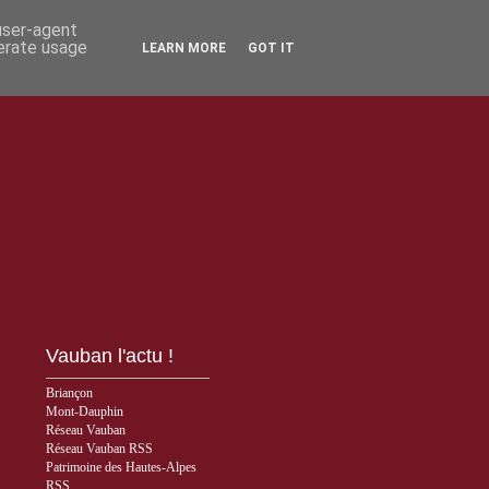
 user-agent
nerate usage
LEARN MORE
GOT IT
Vauban l'actu !
Briançon
Mont-Dauphin
Réseau Vauban
Réseau Vauban RSS
Patrimoine des Hautes-Alpes
RSS