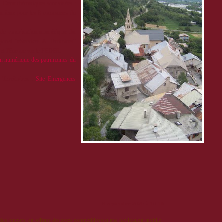
. Deux thématiques sont visées :
anciens
pour les 8 communes du
e de
valorisation numérique du
ional "eServices & Territoires"
et l'Europe via le FEDER.
ion numérique des patrimoines du
 Territoires
:
Site Emergences
:
8 septembre 2025 à 10:16
 des joueurs, en offrant des cotes compétitives et une navigation mobile