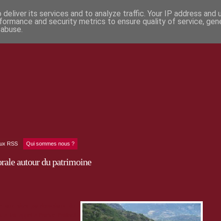
deliver its services and to analyze traffic. Your IP address and
formance and security metrics to ensure quality of service, ge
 abuse.
lux RSS
Qui sommes nous ?
rale autour du patrimoine
ve aux sites patrimoniaux du
 fait appel à Patrice Paillard