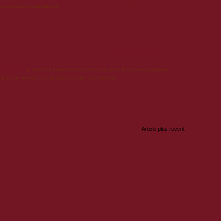
ent et depuis n’importe où.
9 mars 2026 à 19:47
honsee avis
et cela m’a donné envie d’en savoir plus. Les gens expliquent
qu’ils en pensent, ce qui aide à se faire une opinion.
Article plus récent