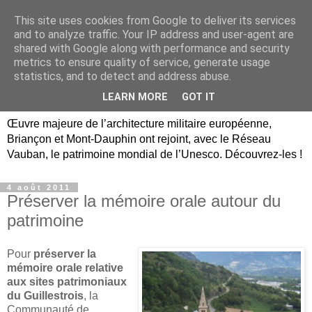
This site uses cookies from Google to deliver its services
Briançon, Mont-Dauphin,
and to analyze traffic. Your IP address and user-agent are
shared with Google along with performance and security
Vauban Unesco Hautes-
metrics to ensure quality of service, generate usage
statistics, and to detect and address abuse.
Alpes
LEARN MORE
GOT IT
Œuvre majeure de l’architecture militaire européenne,
Briançon et Mont-Dauphin ont rejoint, avec le Réseau
Vauban, le patrimoine mondial de l’Unesco. Découvrez-les !
4 août 2011
Préserver la mémoire orale autour du
patrimoine
Pour
préserver la
mémoire orale relative
aux sites patrimoniaux
du Guillestrois
, la
Communauté de