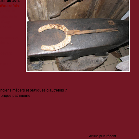
rtir de 10h.
d’autrefois
:
rgeron, du
osier, de la
d'orge....
un vaste
es peintres
tion de
devant
le pour
nciens métiers et pratiques d'autrefois ?
brique patrimoine !
:
Article plus récent