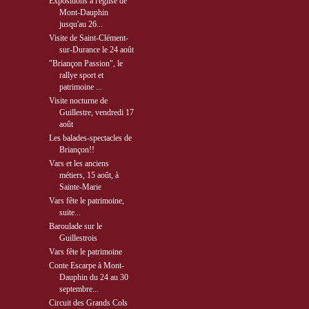
Expositions à l'église de
Mont-Dauphin
jusqu'au 26...
Visite de Saint-Clément-
sur-Durance le 24 août
"Briançon Passion", le
rallye sport et
patrimoine ...
Visite nocturne de
Guillestre, vendredi 17
août
Les balades-spectacles de
Briançon!!
Vars et les anciens
métiers, 15 août, à
Sainte-Marie
Vars fête le patrimoine,
suite...
Baroulade sur le
Guillestrois
Vars fête le patrimoine
Conte Escarpe à Mont-
Dauphin du 24 au 30
septembre...
Circuit des Grands Cols