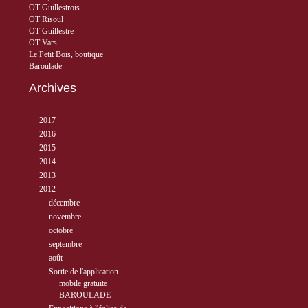
OT Guillestrois
OT Risoul
OT Guillestre
OT Vars
Le Petit Bois, boutique
Baroulade
Archives
►
2017
( 3 )
►
2016
( 5 )
►
2015
( 33 )
►
2014
( 56 )
►
2013
( 89 )
▼
2012
( 77 )
►
décembre
( 1 )
►
novembre
( 6 )
►
octobre
( 10 )
►
septembre
( 10 )
▼
août
( 12 )
Sortie de l'application
mobile gratuite
BAROULADE