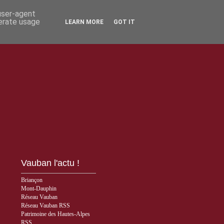
 user-agent
nerate usage
LEARN MORE
GOT IT
Vauban l'actu !
Briançon
Mont-Dauphin
Réseau Vauban
Réseau Vauban RSS
Patrimoine des Hautes-Alpes
RSS