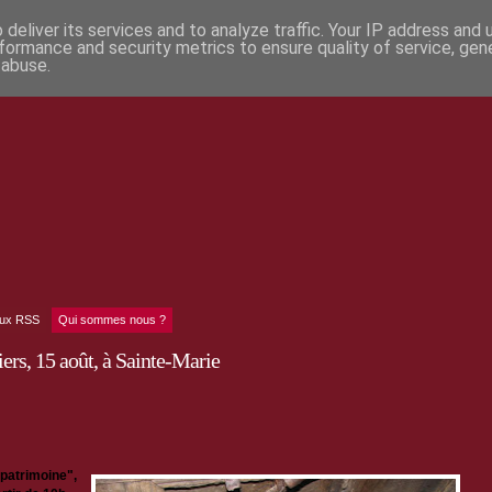
deliver its services and to analyze traffic. Your IP address and
formance and security metrics to ensure quality of service, ge
 abuse.
lux RSS
Qui sommes nous ?
iers, 15 août, à Sainte-Marie
 patrimoine",