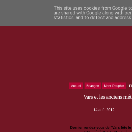
This site uses cookies from Google to 
are shared with Google along with per
statistics, and to detect and address
Accueil
Briançon
Mont-Dauphin
F
Vars et les anciens mét
14 août 2012
Dernier rendez-vous de "Vars fête le