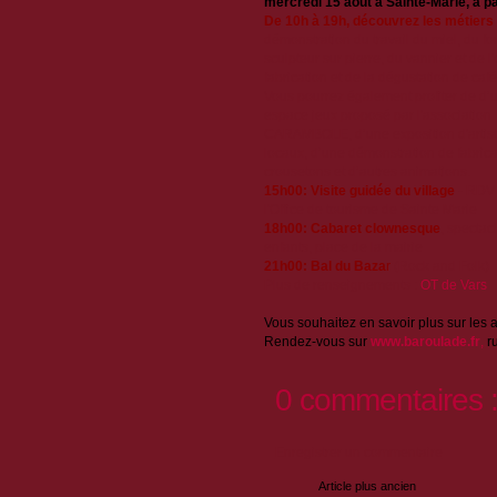
mercredi 15 août à Sainte-Marie, à pa
De 10h à 19h, découvrez les métiers 
démonstration du travail du miel, du fo
sculpteur sur pierre, du vannier et de l'
fabrication et de la dégustation de café 
Vous pourrez également profiter de d’
espace jeux proposé par l'association
CARAMBOLE, d’une exposition d'artist
locaux, d’une démonstration de fabrica
crousetons et d’autres animations.
15h00: Visite guidée du village
-
RDV 
l'Office de tourisme de Sainte Marie
18h00: Cabaret clownesque
, spectac
enfants, p
lace de la mairie
21h00:
Bal du Baza
r
(Rock and Folk)
Plus de renseignements :
OT de Vars
Vous souhaitez en savoir plus sur les a
Rendez-vous sur
www.baroulade.fr
,
ru
0 commentaires 
Enregistrer un commentaire
Article plus ancien