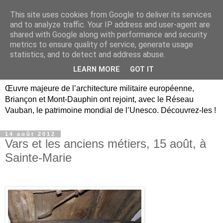
This site uses cookies from Google to deliver its services
Briançon, Mont-Dauphin,
and to analyze traffic. Your IP address and user-agent are
shared with Google along with performance and security
Vauban Unesco Hautes-
metrics to ensure quality of service, generate usage
statistics, and to detect and address abuse.
Alpes
LEARN MORE
GOT IT
Œuvre majeure de l’architecture militaire européenne,
Briançon et Mont-Dauphin ont rejoint, avec le Réseau
Vauban, le patrimoine mondial de l’Unesco. Découvrez-les !
14 août 2012
Vars et les anciens métiers, 15 août, à
Sainte-Marie