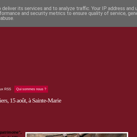
deliver its services and to analyze traffic. Your IP address and
formance and security metrics to ensure quality of service, ge
 abuse.
lux RSS
Qui sommes nous ?
iers, 15 août, à Sainte-Marie
 patrimoine",