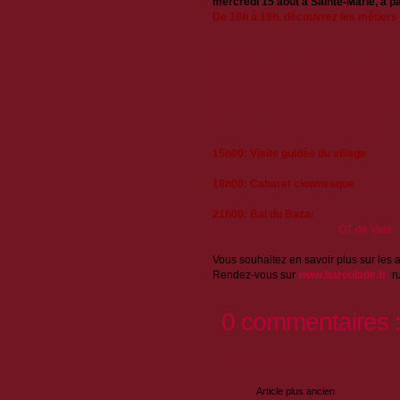
mercredi 15 août à Sainte-Marie, à pa
De 10h à 19h, découvrez les métiers 
démonstration du travail du miel, du fo
sculpteur sur pierre, du vannier et de l'
fabrication et de la dégustation de café 
Vous pourrez également profiter de d’
espace jeux proposé par l'association
CARAMBOLE, d’une exposition d'artist
locaux, d’une démonstration de fabrica
crousetons et d’autres animations.
15h00: Visite guidée du village
-
RDV 
l'Office de tourisme de Sainte Marie
18h00: Cabaret clownesque
, spectac
enfants, p
lace de la mairie
21h00:
Bal du Baza
r
(Rock and Folk)
Plus de renseignements :
OT de Vars
Vous souhaitez en savoir plus sur les a
Rendez-vous sur
www.baroulade.fr
,
ru
0 commentaires 
Enregistrer un commentaire
Article plus ancien