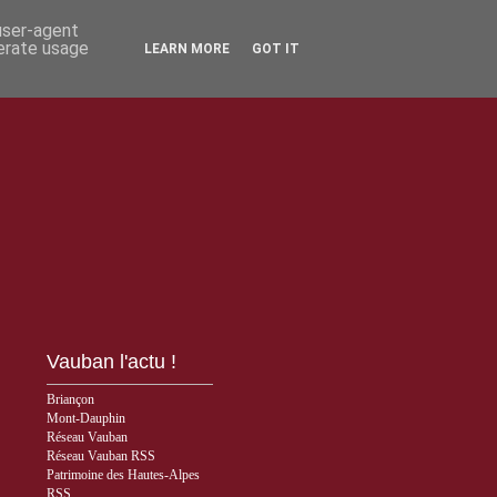
 user-agent
nerate usage
LEARN MORE
GOT IT
Vauban l'actu !
Briançon
Mont-Dauphin
Réseau Vauban
Réseau Vauban RSS
Patrimoine des Hautes-Alpes
RSS