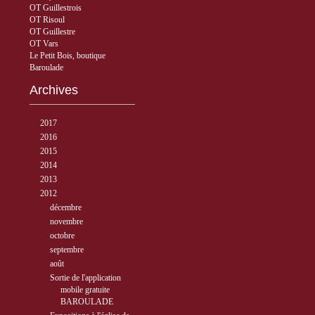
OT Guillestrois
OT Risoul
OT Guillestre
OT Vars
Le Petit Bois, boutique
Baroulade
Archives
►
2017
( 3 )
►
2016
( 5 )
►
2015
( 33 )
►
2014
( 56 )
►
2013
( 89 )
▼
2012
( 77 )
►
décembre
( 1 )
►
novembre
( 6 )
►
octobre
( 10 )
►
septembre
( 10 )
▼
août
( 12 )
Sortie de l'application
mobile gratuite
BAROULADE