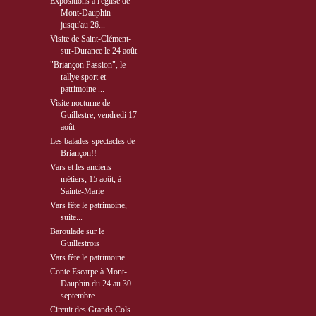
Expositions à l'église de
Mont-Dauphin
jusqu'au 26...
Visite de Saint-Clément-
sur-Durance le 24 août
"Briançon Passion", le
rallye sport et
patrimoine ...
Visite nocturne de
Guillestre, vendredi 17
août
Les balades-spectacles de
Briançon!!
Vars et les anciens
métiers, 15 août, à
Sainte-Marie
Vars fête le patrimoine,
suite...
Baroulade sur le
Guillestrois
Vars fête le patrimoine
Conte Escarpe à Mont-
Dauphin du 24 au 30
septembre...
Circuit des Grands Cols