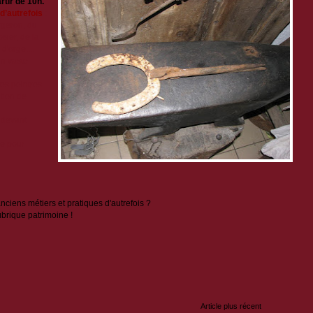
rtir de 10h.
d’autrefois
:
rgeron, du
osier, de la
d'orge....
un vaste
es peintres
tion de
devant
le pour
nciens métiers et pratiques d'autrefois ?
brique patrimoine !
:
Article plus récent