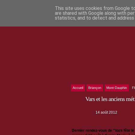
This site uses cookies from Google to 
are shared with Google along with per
statistics, and to detect and address
Accueil
Briançon
Mont-Dauphin
F
Vars et les anciens mét
14 août 2012
Dernier rendez-vous de "Vars fête le