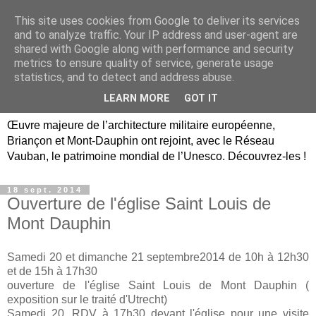
This site uses cookies from Google to deliver its services
Briançon, Mont-Dauphin,
and to analyze traffic. Your IP address and user-agent are
shared with Google along with performance and security
Vauban Unesco Hautes-
metrics to ensure quality of service, generate usage
statistics, and to detect and address abuse.
Alpes
LEARN MORE
GOT IT
Œuvre majeure de l’architecture militaire européenne,
Briançon et Mont-Dauphin ont rejoint, avec le Réseau
Vauban, le patrimoine mondial de l’Unesco. Découvrez-les !
18 sept. 2014
Ouverture de l'église Saint Louis de
Mont Dauphin
Samedi 20 et dimanche 21 septembre2014 de 10h à 12h30
et de 15h à 17h30
ouverture de l'église Saint Louis de Mont Dauphin (
exposition sur le traité d'Utrecht)
Samedi 20, RDV à 17h30 devant l'église pour une visite