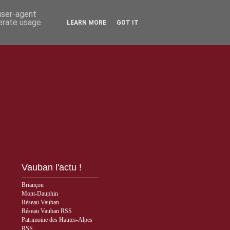
 user-agent
nerate usage
LEARN MORE
GOT IT
Vauban l'actu !
Briançon
Mont-Dauphin
Réseau Vauban
Réseau Vauban RSS
Patrimoine des Hautes-Alpes
RSS