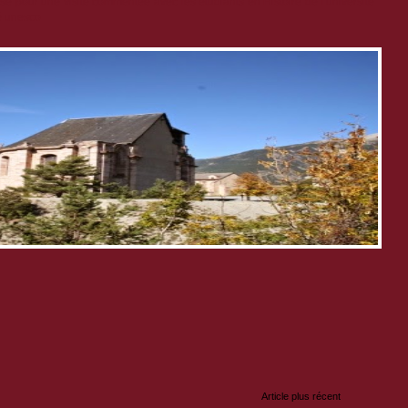
e pour une visite commentée avec les étudiants en Histoire de l'université
té unesco
:
Article plus récent