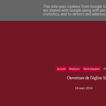
This site uses cookies from Google to 
are shared with Google along with per
statistics, and to detect and address
Accueil
Briançon
Mont-Dauphin
F
Ouverture de l'église 
18 sept. 2014
Samedi 20 et dimanche 21 septembre2
ouverture de l'église Saint Louis de Mon