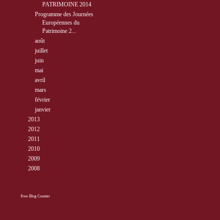
PATRIMOINE 2014
Programme des Journées
Européennes du
Patrimoine 2...
►
août
( 6 )
►
juillet
( 5 )
►
juin
( 3 )
►
mai
( 5 )
►
avril
( 6 )
►
mars
( 3 )
►
février
( 7 )
►
janvier
( 2 )
►
2013
( 89 )
►
2012
( 77 )
►
2011
( 68 )
►
2010
( 40 )
►
2009
( 27 )
►
2008
( 10 )
Free Blog Counter