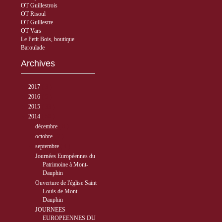
OT Guillestrois
OT Risoul
OT Guillestre
OT Vars
Le Petit Bois, boutique
Baroulade
Archives
►
2017
( 3 )
►
2016
( 5 )
►
2015
( 33 )
▼
2014
( 56 )
►
décembre
( 8 )
►
octobre
( 7 )
▼
septembre
( 4 )
Journées Européennes du
Patrimoine à Mont-
Dauphin
Ouverture de l'église Saint
Louis de Mont
Dauphin
JOURNEES
EUROPEENNES DU