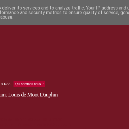
deliver its services and to analyze traffic. Your IP address and
formance and security metrics to ensure quality of service, ge
 abuse.
lux RSS
Qui sommes nous ?
Saint Louis de Mont Dauphin
014 de 10h à 12h30 et de 15h à 17h30
t Dauphin ( exposition sur le traité d'Utrecht)