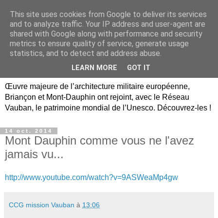
This site uses cookies from Google to deliver its services
Briançon, Mont-Dauphin,
and to analyze traffic. Your IP address and user-agent are
shared with Google along with performance and security
Vauban Unesco Hautes-
metrics to ensure quality of service, generate usage
statistics, and to detect and address abuse.
Alpes
LEARN MORE
GOT IT
Œuvre majeure de l’architecture militaire européenne,
Briançon et Mont-Dauphin ont rejoint, avec le Réseau
Vauban, le patrimoine mondial de l’Unesco. Découvrez-les !
14 oct. 2014
Mont Dauphin comme vous ne l'avez
jamais vu...
http://www.youtube.com/watch?v=9ASWeaMp4gw
CCG mission Vauban
à
13:06