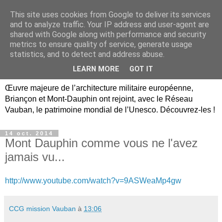
This site uses cookies from Google to deliver its services
Briançon, Mont-Dauphin,
and to analyze traffic. Your IP address and user-agent are
shared with Google along with performance and security
Vauban Unesco Hautes-
metrics to ensure quality of service, generate usage
statistics, and to detect and address abuse.
Alpes
LEARN MORE
GOT IT
Œuvre majeure de l’architecture militaire européenne,
Briançon et Mont-Dauphin ont rejoint, avec le Réseau
Vauban, le patrimoine mondial de l’Unesco. Découvrez-les !
14 oct. 2014
Mont Dauphin comme vous ne l'avez
jamais vu...
http://www.youtube.com/watch?v=9ASWeaMp4gw
CCG mission Vauban
à
13:06