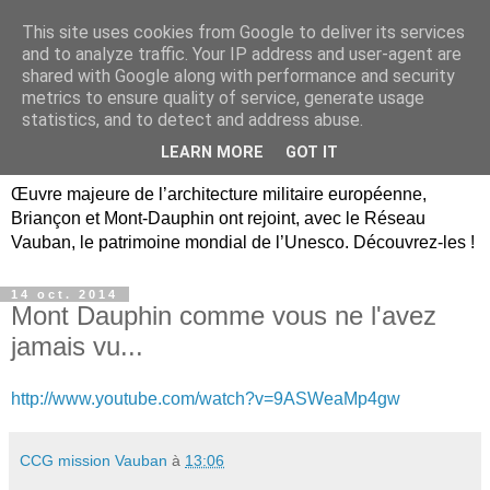
This site uses cookies from Google to deliver its services
Briançon, Mont-Dauphin,
and to analyze traffic. Your IP address and user-agent are
shared with Google along with performance and security
Vauban Unesco Hautes-
metrics to ensure quality of service, generate usage
statistics, and to detect and address abuse.
Alpes
LEARN MORE
GOT IT
Œuvre majeure de l’architecture militaire européenne,
Briançon et Mont-Dauphin ont rejoint, avec le Réseau
Vauban, le patrimoine mondial de l’Unesco. Découvrez-les !
14 oct. 2014
Mont Dauphin comme vous ne l'avez
jamais vu...
http://www.youtube.com/watch?v=9ASWeaMp4gw
CCG mission Vauban
à
13:06