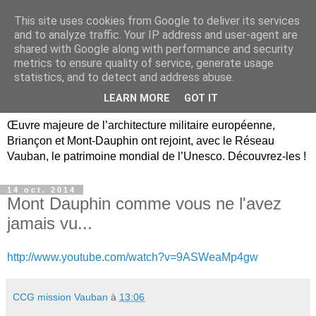
This site uses cookies from Google to deliver its services
Briançon, Mont-Dauphin,
and to analyze traffic. Your IP address and user-agent are
shared with Google along with performance and security
Vauban Unesco Hautes-
metrics to ensure quality of service, generate usage
statistics, and to detect and address abuse.
Alpes
LEARN MORE
GOT IT
Œuvre majeure de l’architecture militaire européenne,
Briançon et Mont-Dauphin ont rejoint, avec le Réseau
Vauban, le patrimoine mondial de l’Unesco. Découvrez-les !
14 oct. 2014
Mont Dauphin comme vous ne l'avez
jamais vu...
http://www.youtube.com/watch?v=9ASWeaMp4gw
CCG mission Vauban
à
13:06