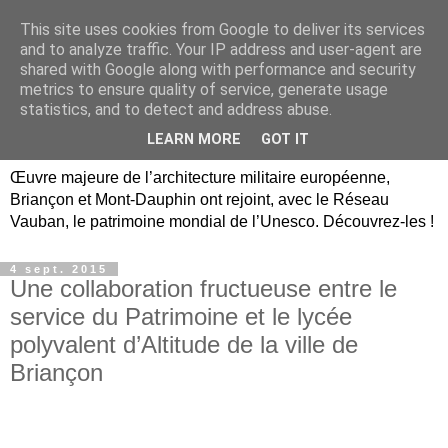
This site uses cookies from Google to deliver its services
Briançon, Mont-Dauphin,
and to analyze traffic. Your IP address and user-agent are
shared with Google along with performance and security
Vauban Unesco Hautes-
metrics to ensure quality of service, generate usage
statistics, and to detect and address abuse.
Alpes
LEARN MORE
GOT IT
Œuvre majeure de l’architecture militaire européenne,
Briançon et Mont-Dauphin ont rejoint, avec le Réseau
Vauban, le patrimoine mondial de l’Unesco. Découvrez-les !
4 sept. 2015
Une collaboration fructueuse entre le
service du Patrimoine et le lycée
polyvalent d’Altitude de la ville de
Briançon