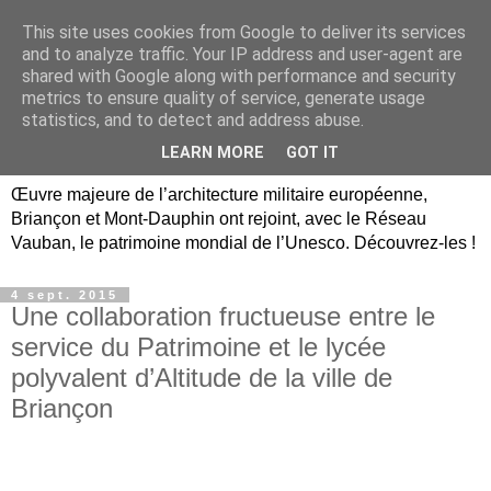
This site uses cookies from Google to deliver its services
Briançon, Mont-Dauphin,
and to analyze traffic. Your IP address and user-agent are
shared with Google along with performance and security
Vauban Unesco Hautes-
metrics to ensure quality of service, generate usage
statistics, and to detect and address abuse.
Alpes
LEARN MORE
GOT IT
Œuvre majeure de l’architecture militaire européenne,
Briançon et Mont-Dauphin ont rejoint, avec le Réseau
Vauban, le patrimoine mondial de l’Unesco. Découvrez-les !
4 sept. 2015
Une collaboration fructueuse entre le
service du Patrimoine et le lycée
polyvalent d’Altitude de la ville de
Briançon