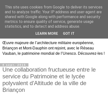
This site uses cookies from Google to deliver its services
Briançon, Mont-Dauphin,
and to analyze traffic. Your IP address and user-agent are
shared with Google along with performance and security
Vauban Unesco Hautes-
metrics to ensure quality of service, generate usage
statistics, and to detect and address abuse.
Alpes
LEARN MORE
GOT IT
Œuvre majeure de l’architecture militaire européenne,
Briançon et Mont-Dauphin ont rejoint, avec le Réseau
Vauban, le patrimoine mondial de l’Unesco. Découvrez-les !
4 sept. 2015
Une collaboration fructueuse entre le
service du Patrimoine et le lycée
polyvalent d’Altitude de la ville de
Briançon