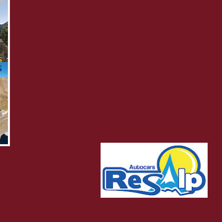
En compagnie d’un guide-conférencier, vous découvrirez le cadre majestueux des
cols mythiques du Briançonnais. Le circuit vous conduira au col du Galibier pour
une lecture de paysage à 2 700 m d’altitude puis au col de Granon à 2 413 m pour
pique-niquer et évoquer l’histoire de la vallée de Serre-Chevalier. L’excursion
s’achèvera avec la montée au col d’Izoard pour le dernier panorama à 2 380 m
d’altitude avant le retour à Briançon en fin
de journée.
Prévoir des vêtements adaptés à l'altitude et de bonnes chaussures
Départ à 9h de Briançon et ramassage prévu de
Briançon jusqu’au Monêtier-les-Bains
Retour à Briançon vers 19 h
Places limitées, réservation préalable obligatoire auprès des
Autocars Resalp 04 92 20 47 50