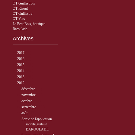
OT Guillestrois
OT Risoul
OT Guillestre
OT Vars
Le Petit Bois, boutique
Baroulade
Archives
►
2017
( 3 )
►
2016
( 5 )
►
2015
( 33 )
►
2014
( 56 )
►
2013
( 89 )
▼
2012
( 77 )
►
décembre
( 1 )
►
novembre
( 6 )
►
octobre
( 10 )
►
septembre
( 10 )
▼
août
( 12 )
Sortie de l'application
mobile gratuite
BAROULADE