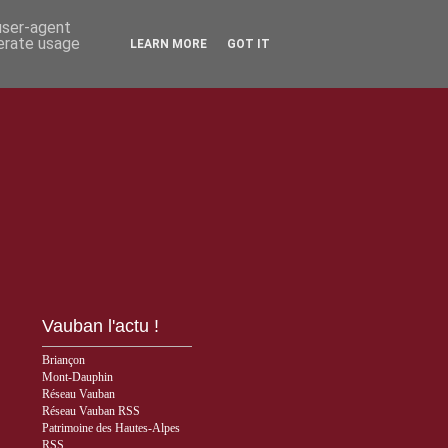
 user-agent
nerate usage
LEARN MORE
GOT IT
Vauban l'actu !
Briançon
Mont-Dauphin
Réseau Vauban
Réseau Vauban RSS
Patrimoine des Hautes-Alpes
RSS