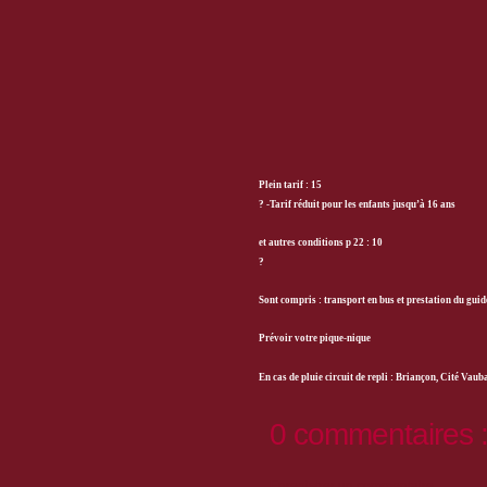
Plein tarif : 15
?
-Tarif réduit pour les enfants jusqu’à 16 ans
et autres conditions p 22 : 10
?
Sont compris : transport en bus et prestation du guid
Prévoir votre pique-nique
En cas de pluie circuit de repli : Briançon, Cité Vau
0 commentaires 
Enregistrer un commentaire