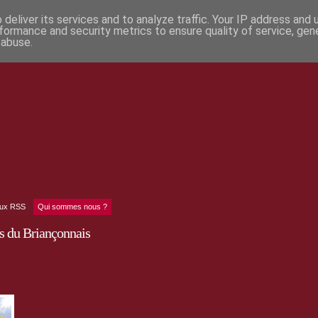
deliver its services and to analyze traffic. Your IP address and
formance and security metrics to ensure quality of service, ge
 abuse.
lux RSS
Qui sommes nous ?
s du Briançonnais
Les 7, 14 et 21 août 2012