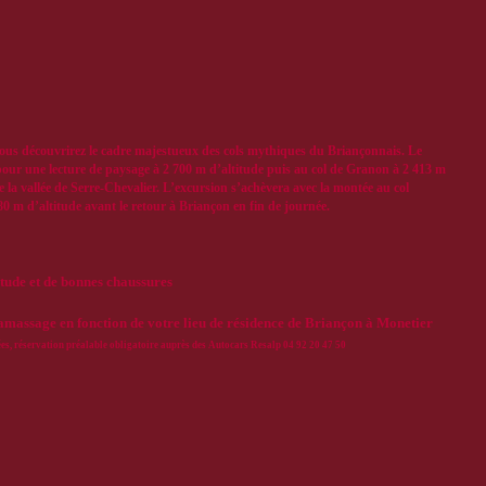
ous découvrirez le cadre majestueux des cols mythiques du Briançonnais. Le
pour une lecture de paysage à 2 700 m d’altitude puis au col de Granon à 2 413 m
e la vallée de Serre-Chevalier. L’excursion s’achèvera avec la montée au col
0 m d’altitude avant le retour à Briançon en fin de journée.
itude et de bonnes chaussures
ramassage en fonction de votre lieu de résidence de Briançon à Monetier
ées, réservation préalable obligatoire auprès des Autocars Resalp 04 92 20 47 50