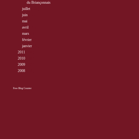
du Briançonnais
►
juillet
( 13 )
►
juin
( 5 )
►
mai
( 5 )
►
avril
( 4 )
►
mars
( 4 )
►
février
( 2 )
►
janvier
( 5 )
►
2011
( 68 )
►
2010
( 40 )
►
2009
( 27 )
►
2008
( 10 )
Free Blog Counter