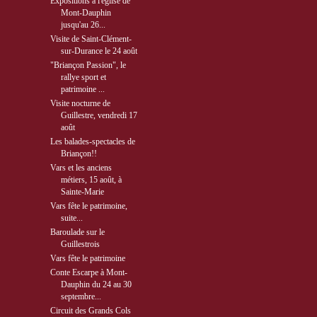
Expositions à l'église de
Mont-Dauphin
jusqu'au 26...
Visite de Saint-Clément-
sur-Durance le 24 août
"Briançon Passion", le
rallye sport et
patrimoine ...
Visite nocturne de
Guillestre, vendredi 17
août
Les balades-spectacles de
Briançon!!
Vars et les anciens
métiers, 15 août, à
Sainte-Marie
Vars fête le patrimoine,
suite...
Baroulade sur le
Guillestrois
Vars fête le patrimoine
Conte Escarpe à Mont-
Dauphin du 24 au 30
septembre...
Circuit des Grands Cols