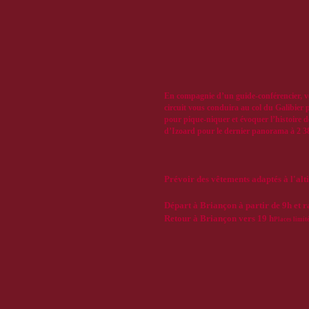
En compagnie d’un guide-conférencier, v
circuit vous conduira au col du Galibier 
pour pique-niquer et évoquer l’histoire d
d’Izoard pour le dernier panorama à 2 38
Prévoir des vêtements adaptés à l'alt
Départ à Briançon à partir de 9h et 
Retour à Briançon vers 19 h
Places limit