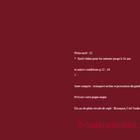
Plein tarif : 15
?
-Tarif réduit pour les enfants jusqu’à 16 ans
et autres conditions p 22 : 10
?
Sont compris : transport en bus et prestation du guid
Prévoir votre pique-nique
En cas de pluie circuit de repli : Briançon, Cité Vau
0 commentaires 
Enregistrer un commentaire