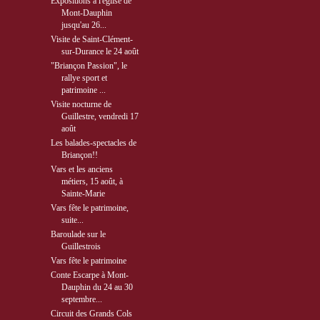
Expositions à l'église de
Mont-Dauphin
jusqu'au 26...
Visite de Saint-Clément-
sur-Durance le 24 août
"Briançon Passion", le
rallye sport et
patrimoine ...
Visite nocturne de
Guillestre, vendredi 17
août
Les balades-spectacles de
Briançon!!
Vars et les anciens
métiers, 15 août, à
Sainte-Marie
Vars fête le patrimoine,
suite...
Baroulade sur le
Guillestrois
Vars fête le patrimoine
Conte Escarpe à Mont-
Dauphin du 24 au 30
septembre...
Circuit des Grands Cols