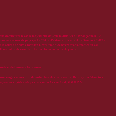
ous découvrirez le cadre majestueux des cols mythiques du Briançonnais. Le
pour une lecture de paysage à 2 700 m d’altitude puis au col de Granon à 2 413 m
e la vallée de Serre-Chevalier. L’excursion s’achèvera avec la montée au col
0 m d’altitude avant le retour à Briançon en fin de journée.
itude et de bonnes chaussures
ramassage en fonction de votre lieu de résidence de Briançon à Monetier
ées, réservation préalable obligatoire auprès des Autocars Resalp 04 92 20 47 50