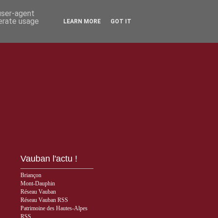
 user-agent
nerate usage
LEARN MORE
GOT IT
Vauban l'actu !
Briançon
Mont-Dauphin
Réseau Vauban
Réseau Vauban RSS
Patrimoine des Hautes-Alpes
RSS