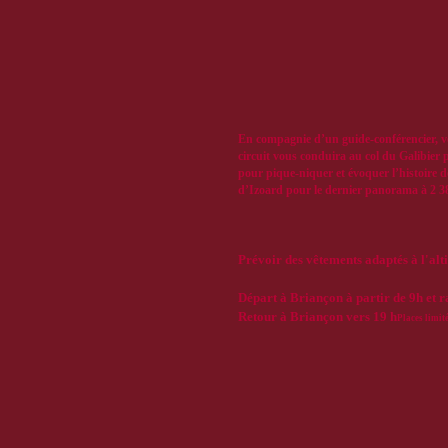
En compagnie d’un guide-conférencier, v
circuit vous conduira au col du Galibier 
pour pique-niquer et évoquer l’histoire d
d’Izoard pour le dernier panorama à 2 38
Prévoir des vêtements adaptés à l'alt
Départ à Briançon à partir de 9h et 
Retour à Briançon vers 19 h
Places limit