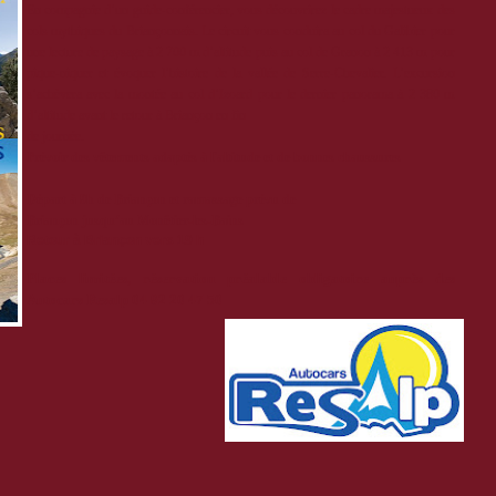
En compagnie d’un guide-conférencier, vous découvrirez le cadre majestueux des
cols mythiques du Briançonnais. Le circuit vous conduira au col du Galibier pour
une lecture de paysage à 2 700 m d’altitude puis au col de Granon à 2 413 m pour
pique-niquer et évoquer l’histoire de la vallée de Serre-Chevalier. L’excursion
s’achèvera avec la montée au col d’Izoard pour le dernier panorama à 2 380 m
d’altitude avant le retour à Briançon en fin
de journée.
Prévoir des vêtements adaptés à l'altitude et de bonnes chaussures
Départ à 9h de Briançon et ramassage prévu de
Briançon jusqu’au Monêtier-les-Bains
Retour à Briançon vers 19 h
Places limitées, réservation préalable obligatoire auprès des
Autocars Resalp 04 92 20 47 50