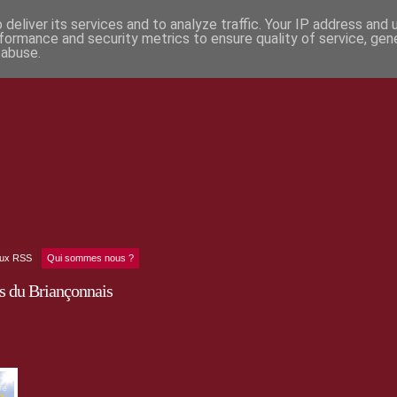
deliver its services and to analyze traffic. Your IP address and
formance and security metrics to ensure quality of service, ge
 abuse.
lux RSS
Qui sommes nous ?
s du Briançonnais
Les 7, 14 et 21 août 2012