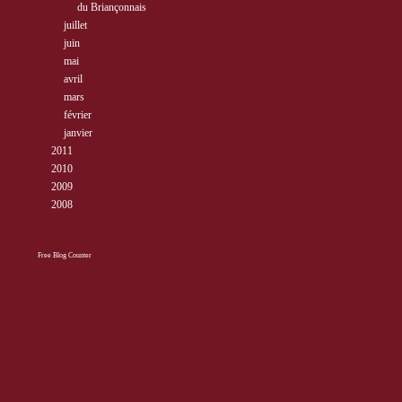
du Briançonnais
►
juillet
( 13 )
►
juin
( 5 )
►
mai
( 5 )
►
avril
( 4 )
►
mars
( 4 )
►
février
( 2 )
►
janvier
( 5 )
►
2011
( 68 )
►
2010
( 40 )
►
2009
( 27 )
►
2008
( 10 )
Free Blog Counter