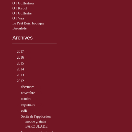
OT Guillestrois
OT Risoul
OT Guillestre
OT Vars
Le Petit Bois, boutique
Baroulade
Archives
►
2017
( 3 )
►
2016
( 5 )
►
2015
( 33 )
►
2014
( 56 )
►
2013
( 89 )
▼
2012
( 77 )
►
décembre
( 1 )
►
novembre
( 6 )
►
octobre
( 10 )
►
septembre
( 10 )
▼
août
( 12 )
Sortie de l'application
mobile gratuite
BAROULADE