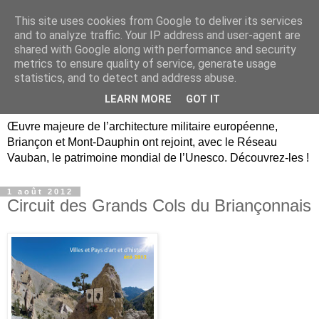
This site uses cookies from Google to deliver its services
Briançon, Mont-Dauphin,
and to analyze traffic. Your IP address and user-agent are
shared with Google along with performance and security
Vauban Unesco Hautes-
metrics to ensure quality of service, generate usage
statistics, and to detect and address abuse.
Alpes
LEARN MORE
GOT IT
Œuvre majeure de l’architecture militaire européenne,
Briançon et Mont-Dauphin ont rejoint, avec le Réseau
Vauban, le patrimoine mondial de l’Unesco. Découvrez-les !
1 août 2012
Circuit des Grands Cols du Briançonnais