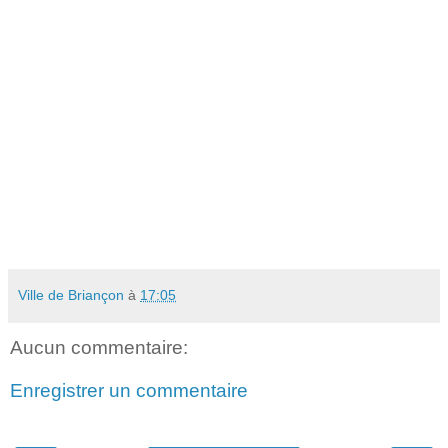
Plein tarif : 15
?
-Tarif réduit pour les enfants jusqu’à 16 ans
et autres conditions p 22 : 10
?
Sont compris : transport en bus et prestation du guide
Prévoir votre pique-nique
En cas de pluie circuit de repli : Briançon, Cité Vauban et Embrunais
Ville de Briançon
à
17:05
Aucun commentaire:
Enregistrer un commentaire