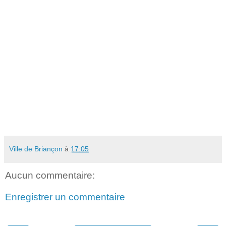
Plein tarif : 15
?
-Tarif réduit pour les enfants jusqu’à 16 ans
et autres conditions p 22 : 10
?
Sont compris : transport en bus et prestation du guide
Prévoir votre pique-nique
En cas de pluie circuit de repli : Briançon, Cité Vauban et Embrunais
Ville de Briançon
à
17:05
Aucun commentaire:
Enregistrer un commentaire