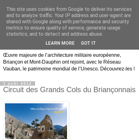
This site uses cookies from Google to deliver its services
Briançon, Mont-Dauphin,
and to analyze traffic. Your IP address and user-agent are
shared with Google along with performance and security
Vauban Unesco Hautes-
metrics to ensure quality of service, generate usage
statistics, and to detect and address abuse.
Alpes
LEARN MORE
GOT IT
Œuvre majeure de l’architecture militaire européenne,
Briançon et Mont-Dauphin ont rejoint, avec le Réseau
Vauban, le patrimoine mondial de l’Unesco. Découvrez-les !
1 août 2012
Circuit des Grands Cols du Briançonnais