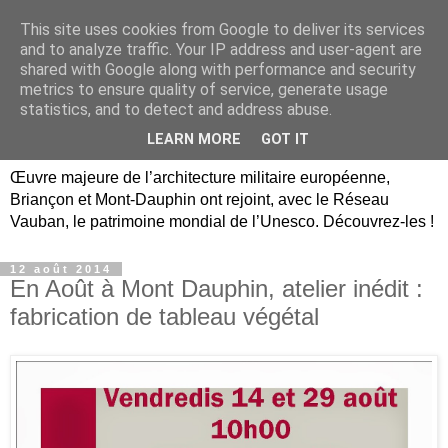
This site uses cookies from Google to deliver its services
Briançon, Mont-Dauphin,
and to analyze traffic. Your IP address and user-agent are
shared with Google along with performance and security
Vauban Unesco Hautes-
metrics to ensure quality of service, generate usage
statistics, and to detect and address abuse.
Alpes
LEARN MORE
GOT IT
Œuvre majeure de l’architecture militaire européenne,
Briançon et Mont-Dauphin ont rejoint, avec le Réseau
Vauban, le patrimoine mondial de l’Unesco. Découvrez-les !
12 août 2014
En Août à Mont Dauphin, atelier inédit :
fabrication de tableau végétal