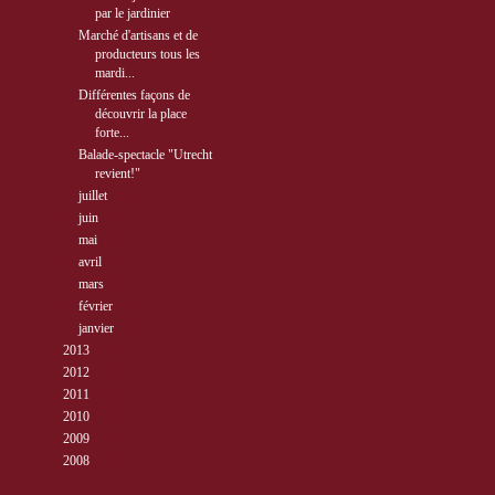
par le jardinier
Marché d'artisans et de
producteurs tous les
mardi...
Différentes façons de
découvrir la place
forte...
Balade-spectacle "Utrecht
revient!"
►
juillet
( 5 )
►
juin
( 3 )
►
mai
( 5 )
►
avril
( 6 )
►
mars
( 3 )
►
février
( 7 )
►
janvier
( 2 )
►
2013
( 89 )
►
2012
( 77 )
►
2011
( 68 )
►
2010
( 40 )
►
2009
( 27 )
►
2008
( 10 )