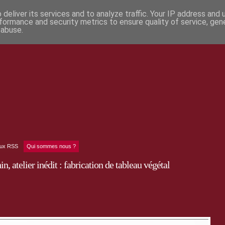
deliver its services and to analyze traffic. Your IP address and
formance and security metrics to ensure quality of service, ge
 abuse.
lux RSS
Qui sommes nous ?
 atelier inédit : fabrication de tableau végétal