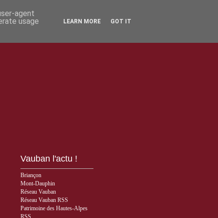
 user-agent
nerate usage
LEARN MORE
GOT IT
Vauban l'actu !
Briançon
Mont-Dauphin
Réseau Vauban
Réseau Vauban RSS
Patrimoine des Hautes-Alpes
RSS