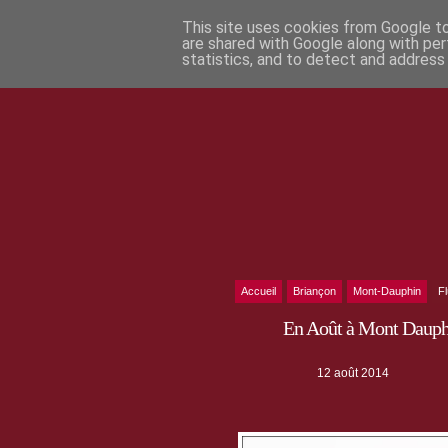
This site uses cookies from Google to 
are shared with Google along with per
statistics, and to detect and address
Accueil
Briançon
Mont-Dauphin
F
En Août à Mont Dauphin,
12 août 2014