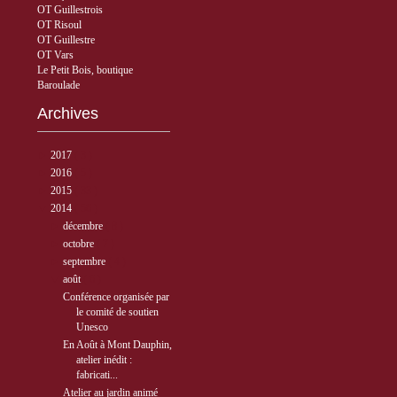
OT Guillestrois
OT Risoul
OT Guillestre
OT Vars
Le Petit Bois, boutique
Baroulade
Archives
►
2017
( 3 )
►
2016
( 5 )
►
2015
( 33 )
▼
2014
( 56 )
►
décembre
( 8 )
►
octobre
( 7 )
►
septembre
( 4 )
▼
août
( 6 )
Conférence organisée par
le comité de soutien
Unesco
En Août à Mont Dauphin,
atelier inédit :
fabricati...
Atelier au jardin animé