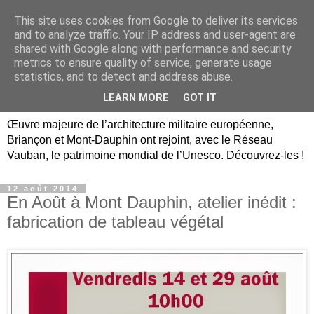
This site uses cookies from Google to deliver its services
Briançon, Mont-Dauphin,
and to analyze traffic. Your IP address and user-agent are
shared with Google along with performance and security
Vauban Unesco Hautes-
metrics to ensure quality of service, generate usage
statistics, and to detect and address abuse.
Alpes
LEARN MORE
GOT IT
Œuvre majeure de l’architecture militaire européenne,
Briançon et Mont-Dauphin ont rejoint, avec le Réseau
Vauban, le patrimoine mondial de l’Unesco. Découvrez-les !
12 août 2014
En Août à Mont Dauphin, atelier inédit :
fabrication de tableau végétal