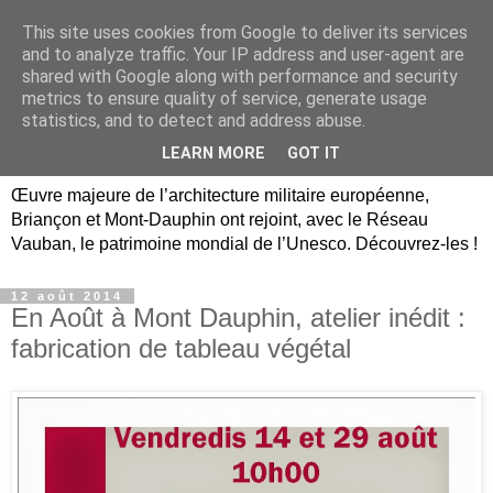
This site uses cookies from Google to deliver its services
Briançon, Mont-Dauphin,
and to analyze traffic. Your IP address and user-agent are
shared with Google along with performance and security
Vauban Unesco Hautes-
metrics to ensure quality of service, generate usage
statistics, and to detect and address abuse.
Alpes
LEARN MORE
GOT IT
Œuvre majeure de l’architecture militaire européenne,
Briançon et Mont-Dauphin ont rejoint, avec le Réseau
Vauban, le patrimoine mondial de l’Unesco. Découvrez-les !
12 août 2014
En Août à Mont Dauphin, atelier inédit :
fabrication de tableau végétal