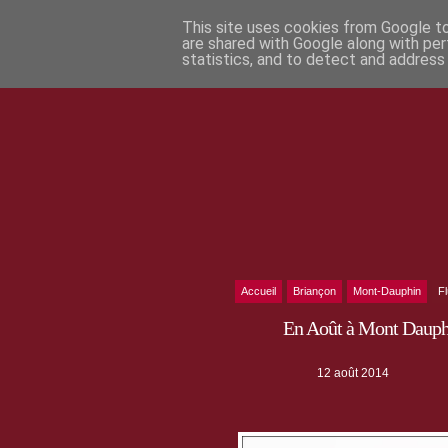
This site uses cookies from Google to 
are shared with Google along with per
statistics, and to detect and address
Accueil
Briançon
Mont-Dauphin
F
En Août à Mont Dauphin,
12 août 2014