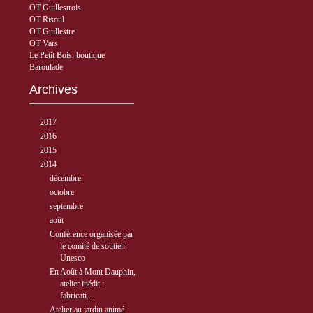
OT Guillestrois
OT Risoul
OT Guillestre
OT Vars
Le Petit Bois, boutique
Baroulade
Archives
►
2017
( 3 )
►
2016
( 5 )
►
2015
( 33 )
▼
2014
( 56 )
►
décembre
( 8 )
►
octobre
( 7 )
►
septembre
( 4 )
▼
août
( 6 )
Conférence organisée par
le comité de soutien
Unesco
En Août à Mont Dauphin,
atelier inédit :
fabricati...
Atelier au jardin animé