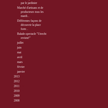
par le jardinier
Marché d'artisans et de
producteurs tous les
mardi...
Différentes façons de
découvrir la place
forte...
Balade-spectacle "Utrecht
revient!"
►
juillet
( 5 )
►
juin
( 3 )
►
mai
( 5 )
►
avril
( 6 )
►
mars
( 3 )
►
février
( 7 )
►
janvier
( 2 )
►
2013
( 89 )
►
2012
( 77 )
►
2011
( 68 )
►
2010
( 40 )
►
2009
( 27 )
►
2008
( 10 )