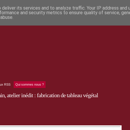
deliver its services and to analyze traffic. Your IP address and
formance and security metrics to ensure quality of service, ge
 abuse.
lux RSS
Qui sommes nous ?
 atelier inédit : fabrication de tableau végétal