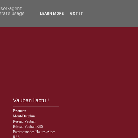
 user-agent
nerate usage
LEARN MORE
GOT IT
Vauban l'actu !
Briançon
Mont-Dauphin
Réseau Vauban
Réseau Vauban RSS
Patrimoine des Hautes-Alpes
RSS