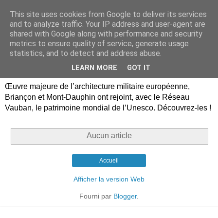
This site uses cookies from Google to deliver its services
Briançon, Mont-Dauphin,
and to analyze traffic. Your IP address and user-agent are
shared with Google along with performance and security
Vauban Unesco Hautes-
metrics to ensure quality of service, generate usage
statistics, and to detect and address abuse.
Alpes
LEARN MORE
GOT IT
Œuvre majeure de l’architecture militaire européenne,
Briançon et Mont-Dauphin ont rejoint, avec le Réseau
Vauban, le patrimoine mondial de l’Unesco. Découvrez-les !
Aucun article
Accueil
Afficher la version Web
Fourni par
Blogger
.