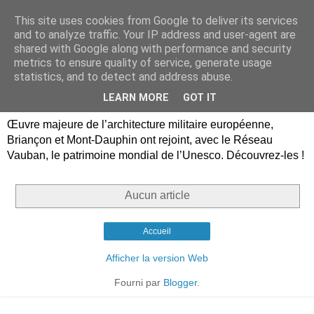
This site uses cookies from Google to deliver its services
Briançon, Mont-Dauphin,
and to analyze traffic. Your IP address and user-agent are
shared with Google along with performance and security
Vauban Unesco Hautes-
metrics to ensure quality of service, generate usage
statistics, and to detect and address abuse.
Alpes
LEARN MORE
GOT IT
Œuvre majeure de l’architecture militaire européenne,
Briançon et Mont-Dauphin ont rejoint, avec le Réseau
Vauban, le patrimoine mondial de l’Unesco. Découvrez-les !
Aucun article
Accueil
Afficher la version Web
Fourni par
Blogger
.