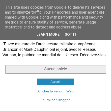
This site uses cookies from Google to deliver its services
Briançon, Mont-Dauphin,
and to analyze traffic. Your IP address and user-agent are
shared with Google along with performance and security
Vauban Unesco Hautes-
metrics to ensure quality of service, generate usage
statistics, and to detect and address abuse.
Alpes
LEARN MORE
GOT IT
Œuvre majeure de l’architecture militaire européenne,
Briançon et Mont-Dauphin ont rejoint, avec le Réseau
Vauban, le patrimoine mondial de l’Unesco. Découvrez-les !
Aucun article
Accueil
Afficher la version Web
Fourni par
Blogger
.