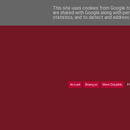
This site uses cookies from Google to 
are shared with Google along with per
statistics, and to detect and address
Accueil
Briançon
Mont-Dauphin
F