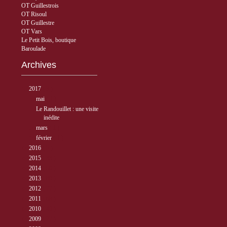
OT Guillestrois
OT Risoul
OT Guillestre
OT Vars
Le Petit Bois, boutique
Baroulade
Archives
▼
2017
( 3 )
▼
mai
( 1 )
Le Randouillet : une visite
inédite
►
mars
( 1 )
►
février
( 1 )
►
2016
( 5 )
►
2015
( 33 )
►
2014
( 56 )
►
2013
( 89 )
►
2012
( 77 )
►
2011
( 68 )
►
2010
( 40 )
►
2009
( 27 )