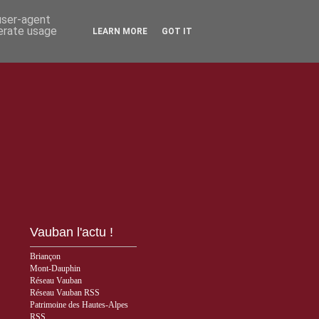
 user-agent
nerate usage
LEARN MORE
GOT IT
Vauban l'actu !
Briançon
Mont-Dauphin
Réseau Vauban
Réseau Vauban RSS
Patrimoine des Hautes-Alpes
RSS