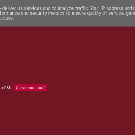
deliver its services and to analyze traffic. Your IP address and
formance and security metrics to ensure quality of service, ge
 abuse.
lux RSS
Qui sommes nous ?