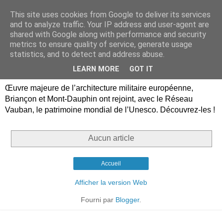
This site uses cookies from Google to deliver its services
Briançon, Mont-Dauphin,
and to analyze traffic. Your IP address and user-agent are
shared with Google along with performance and security
Vauban Unesco Hautes-
metrics to ensure quality of service, generate usage
statistics, and to detect and address abuse.
Alpes
LEARN MORE
GOT IT
Œuvre majeure de l’architecture militaire européenne,
Briançon et Mont-Dauphin ont rejoint, avec le Réseau
Vauban, le patrimoine mondial de l’Unesco. Découvrez-les !
Aucun article
Accueil
Afficher la version Web
Fourni par
Blogger
.