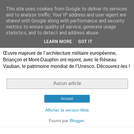
This site uses cookies from Google to deliver its services
Briançon, Mont-Dauphin,
and to analyze traffic. Your IP address and user-agent are
shared with Google along with performance and security
Vauban Unesco Hautes-
metrics to ensure quality of service, generate usage
statistics, and to detect and address abuse.
Alpes
LEARN MORE
GOT IT
Œuvre majeure de l’architecture militaire européenne,
Briançon et Mont-Dauphin ont rejoint, avec le Réseau
Vauban, le patrimoine mondial de l’Unesco. Découvrez-les !
Aucun article
Accueil
Afficher la version Web
Fourni par
Blogger
.